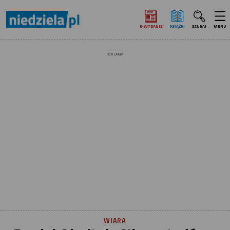
E‑WYDANIE
KSIĄŻKI
SZUKAJ
MENU
REKLAMA
WIARA