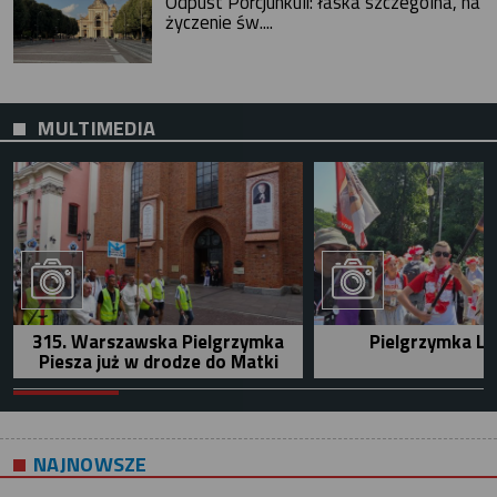
Odpust Porcjunkuli: łaska szczególna, na
życzenie św....
MULTIMEDIA
315. Warszawska Pielgrzymka
Pielgrzymka Le
Piesza już w drodze do Matki
NAJNOWSZE