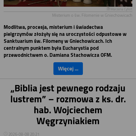
Marzena Cyfert
Misterium o św. Filomenie w Gniechowicach
Modlitwa, procesja, misterium i świadectwa
pielgrzymów złożyły się na uroczystości odpustowe w
Sanktuarium św. Filomeny w Gniechowicach. Ich
centralnym punktem była Eucharystia pod
przewodnictwem o. Damiana Stachowicza OFM.
Więcej ...
„Biblia jest pewnego rodzaju
lustrem” – rozmowa z ks. dr.
hab. Wojciechem
Węgrzyniakiem
2026-08-08 20:21