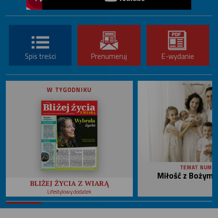
Spis treści
Prenumeruj
E-wydanie
W TYGODNIKU
TEMAT NUME
Miłość z Bożym 
BLIŻEJ ŻYCIA Z WIARĄ
Lifestylowy dodatek