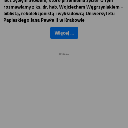
lecz żywym Słowem, które przemienia życie? O tym
rozmawiamy z ks. dr. hab. Wojciechem Węgrzyniakiem –
biblistą, rekolekcjonistą i wykładowcą Uniwersytetu
Papieskiego Jana Pawła II w Krakowie
Więcej ...
REKLAMA