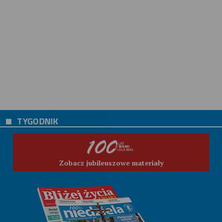
TYGODNIK
Zobacz jubileuszowe materiały