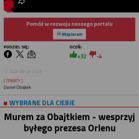
Pomóż w rozwoju naszego portalu
Wspieram
PODZIEL SIĘ:
OCEŃ:
+32
-4
2024-08-29 21:45
[ TEMATY ]
Daniel Obajtek
WYBRANE DLA CIEBIE
Murem za Obajtkiem - wesprzyj
byłego prezesa Orlenu