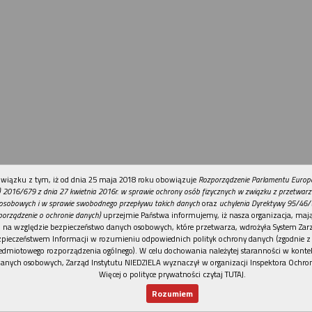
REKL
wiązku z tym, iż od dnia 25 maja 2018 roku obowiązuje
Rozporządzenie Parlamentu Europej
) 2016/679 z dnia 27 kwietnia 2016r. w sprawie ochrony osób fizycznych w związku z przetwar
osobowych i w sprawie swobodnego przepływu takich danych
oraz
uchylenia Dyrektywy 95/46/
porządzenie o ochronie danych)
uprzejmie Państwa informujemy, iż nasza organizacja, mają
na względzie bezpieczeństwo danych osobowych, które przetwarza, wdrożyła System Zar
pieczeństwem Informacji w rozumieniu odpowiednich polityk ochrony danych (zgodnie z a
edmiotowego rozporządzenia ogólnego). W celu dochowania należytej staranności w konte
anych osobowych, Zarząd Instytutu NIEDZIELA wyznaczył w organizacji Inspektora Ochro
Więcej o polityce prywatności czytaj TUTAJ
.
Rozumiem
Nowy numer
Dla Ciebie
Najnowsze
Wspi