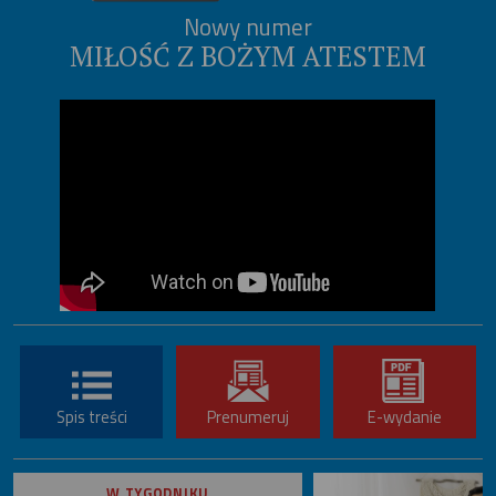
Nowy numer
MIŁOŚĆ Z BOŻYM ATESTEM
Spis treści
Prenumeruj
E-wydanie
W TYGODNIKU