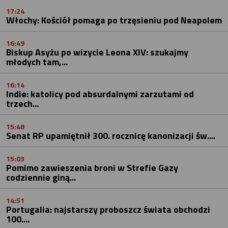
17:24
Włochy: Kościół pomaga po trzęsieniu pod Neapolem
16:49
Biskup Asyżu po wizycie Leona XIV: szukajmy
młodych tam,...
16:14
Indie: katolicy pod absurdalnymi zarzutami od
trzech...
15:48
Senat RP upamiętnił 300. rocznicę kanonizacji św....
15:03
Pomimo zawieszenia broni w Strefie Gazy
codziennie giną...
14:51
Portugalia: najstarszy proboszcz świata obchodzi
100....