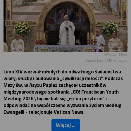
Vatican Media
Papież Leon XIV w Asyżu
Leon XIV wezwał młodych do odważnego świadectwa
wiary, służby i budowania „cywilizacji miłości”. Podczas
Mszy św. w Asyżu Papież zachęcał uczestników
międzynarodowego spotkania „GO! Franciscan Youth
Meeting 2026”, by nie bali się „iść na peryferie” i
odpowiadać na współczesne wyzwania życiem według
Ewangelii - relacjonuje Vatican News.
Więcej ...