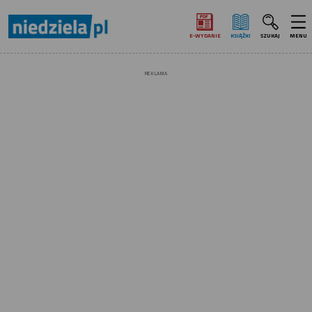
E‑WYDANIE
KSIĄŻKI
SZUKAJ
MENU
REKLAMA