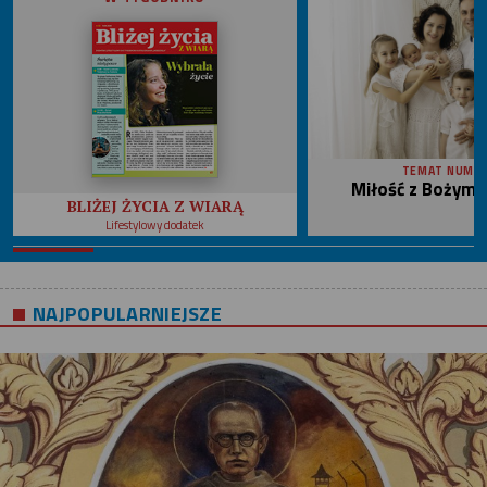
TEMAT NUME
Miłość z Bożym 
BLIŻEJ ŻYCIA Z WIARĄ
Lifestylowy dodatek
NAJPOPULARNIEJSZE