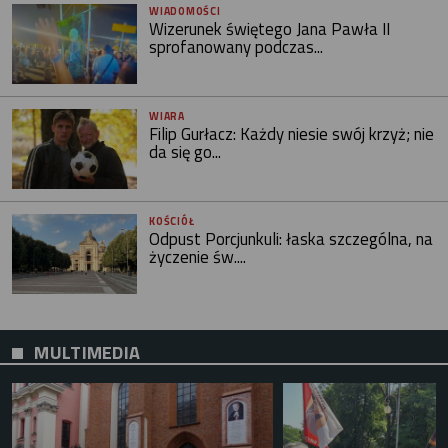
WIADOMOŚCI
Wizerunek świętego Jana Pawła II
sprofanowany podczas...
WIARA
Filip Gurłacz: Każdy niesie swój krzyż; nie
da się go...
KOŚCIÓŁ
Odpust Porcjunkuli: łaska szczególna, na
życzenie św....
MULTIMEDIA