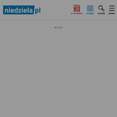
E‑WYDANIE
KSIĄŻKI
SZUKAJ
MENU
REKLAMA