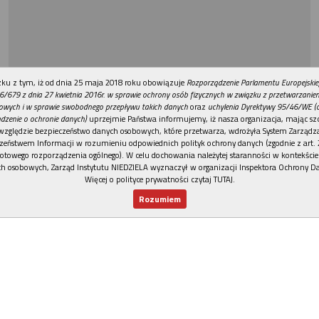
REKLAMA
ku z tym, iż od dnia 25 maja 2018 roku obowiązuje
Rozporządzenie Parlamentu Europejskie
6/679 z dnia 27 kwietnia 2016r. w sprawie ochrony osób fizycznych w związku z przetwarzani
owych i w sprawie swobodnego przepływu takich danych
oraz
uchylenia Dyrektywy 95/46/WE (
dzenie o ochronie danych)
uprzejmie Państwa informujemy, iż nasza organizacja, mając szc
względzie bezpieczeństwo danych osobowych, które przetwarza, wdrożyła System Zarządz
zeństwem Informacji w rozumieniu odpowiednich polityk ochrony danych (zgodnie z art. 2
otowego rozporządzenia ogólnego). W celu dochowania należytej staranności w kontekście
h osobowych, Zarząd Instytutu NIEDZIELA wyznaczył w organizacji Inspektora Ochrony D
Więcej o polityce prywatności czytaj TUTAJ
.
Rozumiem
Nowy numer
Dla Ciebie
Najnowsze
Wspieram