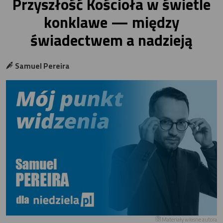
Przyszłość Kościoła w świetle
konklawe — między
świadectwem a nadzieją
Samuel Pereira
Materiały własne autora