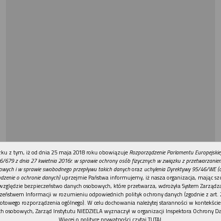
REKLAMA
ku z tym, iż od dnia 25 maja 2018 roku obowiązuje
Rozporządzenie Parlamentu Europejskie
6/679 z dnia 27 kwietnia 2016r. w sprawie ochrony osób fizycznych w związku z przetwarzani
owych i w sprawie swobodnego przepływu takich danych
oraz
uchylenia Dyrektywy 95/46/WE (
dzenie o ochronie danych)
uprzejmie Państwa informujemy, iż nasza organizacja, mając szc
względzie bezpieczeństwo danych osobowych, które przetwarza, wdrożyła System Zarządz
zeństwem Informacji w rozumieniu odpowiednich polityk ochrony danych (zgodnie z art. 2
otowego rozporządzenia ogólnego). W celu dochowania należytej staranności w kontekście
h osobowych, Zarząd Instytutu NIEDZIELA wyznaczył w organizacji Inspektora Ochrony D
Więcej o polityce prywatności czytaj TUTAJ
.