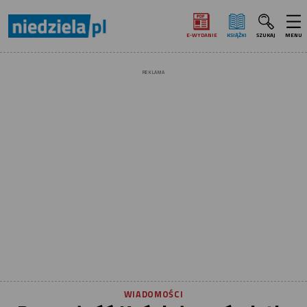
E‑WYDANIE
KSIĄŻKI
SZUKAJ
MENU
REKLAMA
WIADOMOŚCI