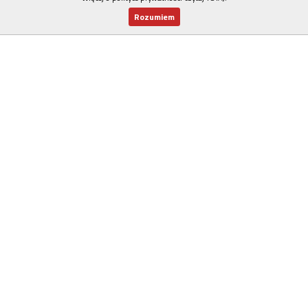
Rozumiem
Nowy numer
Dla Ciebie
Najnowsze
Wspieram