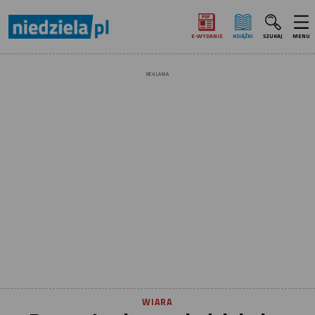
E‑WYDANIE
KSIĄŻKI
SZUKAJ
MENU
REKLAMA
WIARA