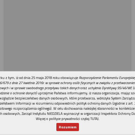
REKLAMA
ku z tym, iż od dnia 25 maja 2018 roku obowiązuje
Rozporządzenie Parlamentu Europejskie
6/679 z dnia 27 kwietnia 2016r. w sprawie ochrony osób fizycznych w związku z przetwarzani
owych i w sprawie swobodnego przepływu takich danych
oraz
uchylenia Dyrektywy 95/46/WE (
dzenie o ochronie danych)
uprzejmie Państwa informujemy, iż nasza organizacja, mając szc
względzie bezpieczeństwo danych osobowych, które przetwarza, wdrożyła System Zarządz
zeństwem Informacji w rozumieniu odpowiednich polityk ochrony danych (zgodnie z art. 2
otowego rozporządzenia ogólnego). W celu dochowania należytej staranności w kontekście
h osobowych, Zarząd Instytutu NIEDZIELA wyznaczył w organizacji Inspektora Ochrony D
Więcej o polityce prywatności czytaj TUTAJ
.
Rozumiem
Nowy numer
Dla Ciebie
Najnowsze
Wspieram