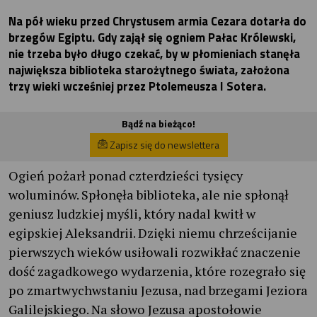
Na pół wieku przed Chrystusem armia Cezara dotarła do
brzegów Egiptu. Gdy zajął się ogniem Pałac Królewski,
nie trzeba było długo czekać, by w płomieniach stanęła
największa biblioteka starożytnego świata, założona
trzy wieki wcześniej przez Ptolemeusza I Sotera.
Bądź na bieżąco!
Zapisz się do newslettera
Ogień pożarł ponad czterdzieści tysięcy
woluminów. Spłonęła biblioteka, ale nie spłonął
geniusz ludzkiej myśli, który nadal kwitł w
egipskiej Aleksandrii. Dzięki niemu chrześcijanie
pierwszych wieków usiłowali rozwikłać znaczenie
dość zagadkowego wydarzenia, które rozegrało się
po zmartwychwstaniu Jezusa, nad brzegami Jeziora
Galilejskiego. Na słowo Jezusa apostołowie