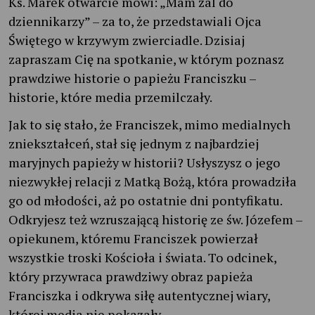
Ks. Marek otwarcie mówi: „Mam żal do
dziennikarzy” – za to, że przedstawiali Ojca
Świętego w krzywym zwierciadle. Dzisiaj
zapraszam Cię na spotkanie, w którym poznasz
prawdziwe historie o papieżu Franciszku –
historie, które media przemilczały.
Jak to się stało, że Franciszek, mimo medialnych
zniekształceń, stał się jednym z najbardziej
maryjnych papieży w historii? Usłyszysz o jego
niezwykłej relacji z Matką Bożą, która prowadziła
go od młodości, aż po ostatnie dni pontyfikatu.
Odkryjesz też wzruszającą historię ze św. Józefem –
opiekunem, któremu Franciszek powierzał
wszystkie troski Kościoła i świata. To odcinek,
który przywraca prawdziwy obraz papieża
Franciszka i odkrywa siłę autentycznej wiary,
której media nie pokazały.