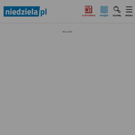
E‑WYDANIE
KSIĄŻKI
SZUKAJ
MENU
REKLAMA