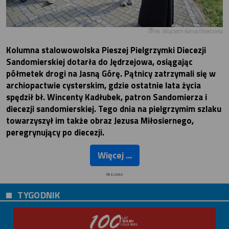
Ks. Wojciech Kania/Niedziela
Kolumna stalowowolska Pieszej Pielgrzymki Diecezji
Sandomierskiej dotarła do Jędrzejowa, osiągając
półmetek drogi na Jasną Górę. Pątnicy zatrzymali się w
archiopactwie cysterskim, gdzie ostatnie lata życia
spędził bł. Wincenty Kadłubek, patron Sandomierza i
diecezji sandomierskiej. Tego dnia na pielgrzymim szlaku
towarzyszył im także obraz Jezusa Miłosiernego,
peregrynujący po diecezji.
Więcej ...
REKLAMA
TYGODNIK