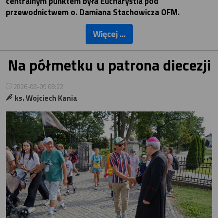
centralnym punktem była Eucharystia pod
przewodnictwem o. Damiana Stachowicza OFM.
Więcej ...
Na półmetku u patrona diecezji
2026-08-09 08:22
ks. Wojciech Kania