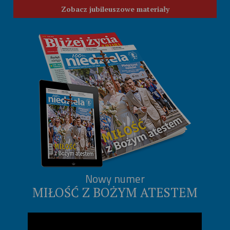
Zobacz jubileuszowe materiały
Nowy numer
MIŁOŚĆ Z BOŻYM ATESTEM