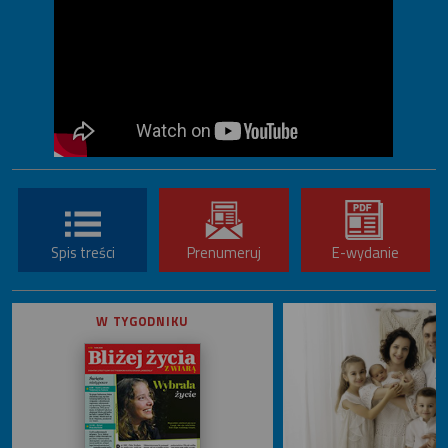
Spis treści
Prenumeruj
E-wydanie
W TYGODNIKU