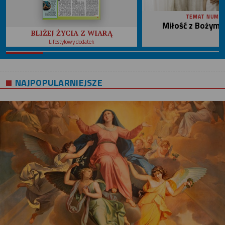
TEMAT NUME
Miłość z Bożym 
BLIŻEJ ŻYCIA Z WIARĄ
Lifestylowy dodatek
NAJPOPULARNIEJSZE