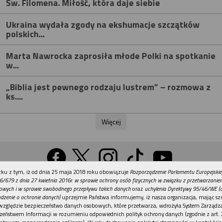
Św. Filomena. Miłość, która daje siebie
Ukraina wydała zgody na ekshumacje szczątków
polskich...
Marta Nawrocka zaprosiła młode Polki na spotkanie
w...
„Biblia jest pewnego rodzaju lustrem” – rozmowa z
ks....
Więcej
REKLAMA
ku z tym, iż od dnia 25 maja 2018 roku obowiązuje
Rozporządzenie Parlamentu Europejskie
Wersja na komputer
6/679 z dnia 27 kwietnia 2016r. w sprawie ochrony osób fizycznych w związku z przetwarzani
owych i w sprawie swobodnego przepływu takich danych
oraz
uchylenia Dyrektywy 95/46/WE (
dzenie o ochronie danych)
uprzejmie Państwa informujemy, iż nasza organizacja, mając szc
względzie bezpieczeństwo danych osobowych, które przetwarza, wdrożyła System Zarządz
Działy
Tematy
Kontakt
Reklama
Patronaty
zeństwem Informacji w rozumieniu odpowiednich polityk ochrony danych (zgodnie z art. 2