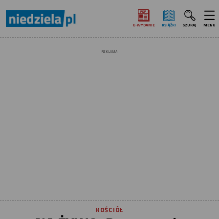
E‑WYDANIE
KSIĄŻKI
SZUKAJ
MENU
REKLAMA
KOŚCIÓŁ