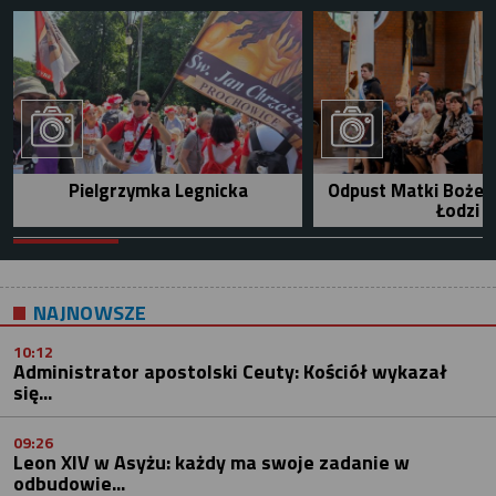
Pielgrzymka Legnicka
Odpust Matki Bożej 
Łodzi
NAJNOWSZE
10:12
Administrator apostolski Ceuty: Kościół wykazał
się...
09:26
Leon XIV w Asyżu: każdy ma swoje zadanie w
odbudowie...