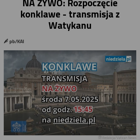
NA ŻYWO: Rozpoczęcie
konklawe - transmisja z
Watykanu
pb/KAI
Redakcja/Vatican News