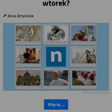
wtorek?
Anna Artymiak
BOŻENA SZTAJNER
Więcej ...