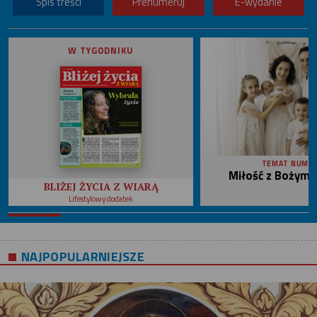
Spis treści
Prenumeruj
E-wydanie
W TYGODNIKU
TEMAT NUME
Miłość z Bożym 
BLIŻEJ ŻYCIA Z WIARĄ
Lifestylowy dodatek
NAJPOPULARNIEJSZE