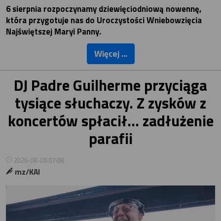
6 sierpnia rozpoczynamy dziewięciodniową nowennę,
która przygotuje nas do Uroczystości Wniebowzięcia
Najświętszej Maryi Panny.
Więcej ...
DJ Padre Guilherme przyciąga
tysiące słuchaczy. Z zysków z
koncertów spłacił... zadłużenie
parafii
2026-08-06 07:08
mz/KAI