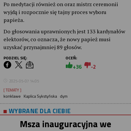
Po medytacji również on oraz mistrz ceremonii
wyjdą i rozpocznie się tajny proces wyboru
papieża.
Do głosowania uprawnionych jest 133 kardynałów
elektorów, co oznacza, że nowy papież musi
uzyskać przynajmniej 89 głosów.
PODZIEL SIĘ:
OCEŃ:
+36
-2
2025-05-07 14:05
[ TEMATY ]
konklawe
Kaplica Sykstyńska
dym
WYBRANE DLA CIEBIE
Msza inauguracyjna we