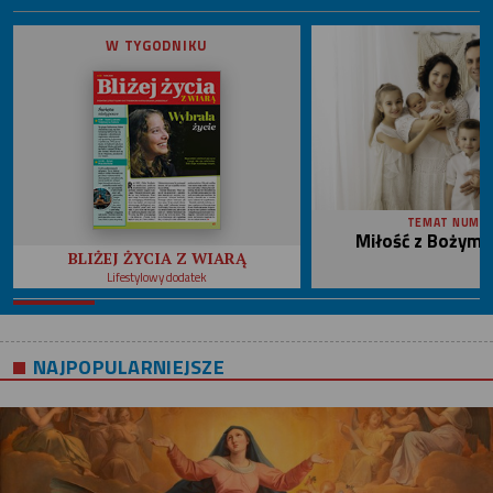
W TYGODNIKU
TEMAT NUME
Miłość z Bożym 
BLIŻEJ ŻYCIA Z WIARĄ
Lifestylowy dodatek
NAJPOPULARNIEJSZE