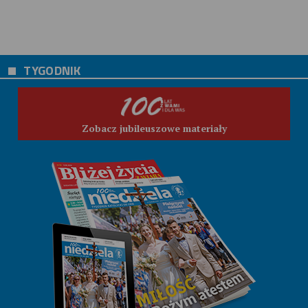
TYGODNIK
Zobacz jubileuszowe materiały