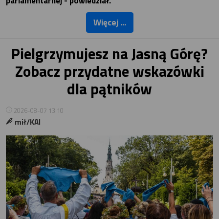
parlamentarnej - powiedział.
Więcej ...
Pielgrzymujesz na Jasną Górę?
Zobacz przydatne wskazówki
dla pątników
2026-08-07 13:10
mił/KAI