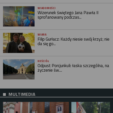
WIADOMOŚCI
Wizerunek świętego Jana Pawła II
sprofanowany podczas...
WIARA
Filip Gurłacz: Każdy niesie swój krzyż; nie
da się go...
KOŚCIÓŁ
Odpust Porcjunkuli: łaska szczególna, na
życzenie św....
MULTIMEDIA