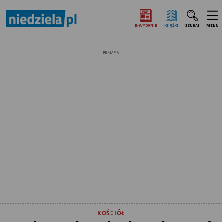
E‑WYDANIE
KSIĄŻKI
SZUKAJ
MENU
REKLAMA
KOŚCIÓŁ