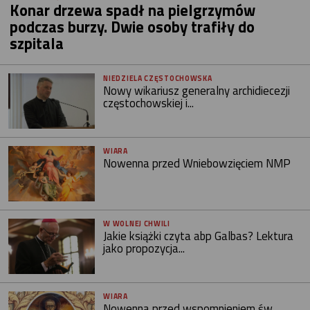
Konar drzewa spadł na pielgrzymów
podczas burzy. Dwie osoby trafiły do
szpitala
NIEDZIELA CZĘSTOCHOWSKA
Nowy wikariusz generalny archidiecezji
częstochowskiej i...
WIARA
Nowenna przed Wniebowzięciem NMP
W WOLNEJ CHWILI
Jakie książki czyta abp Galbas? Lektura
jako propozycja...
WIARA
Nowenna przed wspomnieniem św.