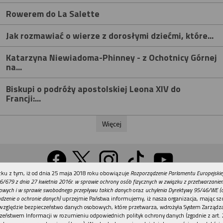
Rowerem do La Salette
Jak rozmawiać o wierze z dorosłymi dziećmi, które...
Katarzyna Niewiadoma-Phinney - z Ochotnicy Górnej
na...
Biskupi o podróży apostolskiej Leona XIV do
Francji:...
Więcej
REKLAMA
ku z tym, iż od dnia 25 maja 2018 roku obowiązuje
Rozporządzenie Parlamentu Europejskie
Wersja na komputer
6/679 z dnia 27 kwietnia 2016r. w sprawie ochrony osób fizycznych w związku z przetwarzani
owych i w sprawie swobodnego przepływu takich danych
oraz
uchylenia Dyrektywy 95/46/WE (
dzenie o ochronie danych)
uprzejmie Państwa informujemy, iż nasza organizacja, mając szc
względzie bezpieczeństwo danych osobowych, które przetwarza, wdrożyła System Zarządz
Działy
Tematy
Kontakt
Reklama
Patronaty
zeństwem Informacji w rozumieniu odpowiednich polityk ochrony danych (zgodnie z art. 2