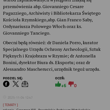
przemówienia abp. Giovanniego Cesare
Pagazziego, Archiwisty i Bibliotekarza Świętego
Kościoła Rzymskiego,abp. Gian Franco Saby,
Ordynariusza Polowego Włoch oraz ks.
Giovanniego Tanciego.
Obecni będą również: dr Daniela Porro, kurator
Specjalnego Urzędu Ochrony Archeologii, Sztuk
Pięknych i Krajobrazu w Rzymie; dr Antonella
Bonini, dyrektor Biura ds. Eksportu; oraz dr
Alessandro Mascherucci, urzędnik tegoż urzędu.
PODZIEL SIĘ:
OCEŃ:
+6
0
2025-11-04 12:47
[ TEMATY ]
rękopis
Grzegorz XVI
Apostolskie Archiwum Watykańskie