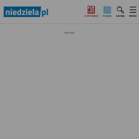
E‑WYDANIE
KSIĄŻKI
SZUKAJ
MENU
REKLAMA