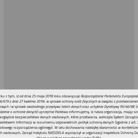
REKLAMA
ku z tym, iż od dnia 25 maja 2018 roku obowiązuje
Rozporządzenie Parlamentu Europejskie
6/679 z dnia 27 kwietnia 2016r. w sprawie ochrony osób fizycznych w związku z przetwarzani
owych i w sprawie swobodnego przepływu takich danych
oraz
uchylenia Dyrektywy 95/46/WE (
dzenie o ochronie danych)
uprzejmie Państwa informujemy, iż nasza organizacja, mając szc
względzie bezpieczeństwo danych osobowych, które przetwarza, wdrożyła System Zarządz
zeństwem Informacji w rozumieniu odpowiednich polityk ochrony danych (zgodnie z art. 2
otowego rozporządzenia ogólnego). W celu dochowania należytej staranności w kontekście
h osobowych, Zarząd Instytutu NIEDZIELA wyznaczył w organizacji Inspektora Ochrony D
Więcej o polityce prywatności czytaj TUTAJ
.