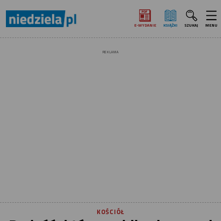
E‑WYDANIE
KSIĄŻKI
SZUKAJ
MENU
REKLAMA
KOŚCIÓŁ