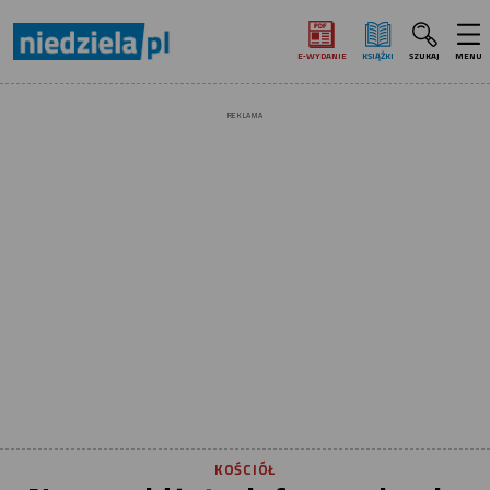
E‑WYDANIE
KSIĄŻKI
SZUKAJ
MENU
REKLAMA
KOŚCIÓŁ