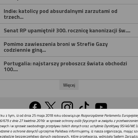
Indie: katolicy pod absurdalnymi zarzutami od
trzech...
Senat RP upamiętnił 300. rocznicę kanonizacji św....
Pomimo zawieszenia broni w Strefie Gazy
codziennie giną...
Portugalia: najstarszy proboszcz świata obchodzi
100....
Więcej
REKLAMA
ku z tym, iż od dnia 25 maja 2018 roku obowiązuje
Rozporządzenie Parlamentu Europejskie
Wersja na komputer
6/679 z dnia 27 kwietnia 2016r. w sprawie ochrony osób fizycznych w związku z przetwarzani
owych i w sprawie swobodnego przepływu takich danych
oraz
uchylenia Dyrektywy 95/46/WE (
dzenie o ochronie danych)
uprzejmie Państwa informujemy, iż nasza organizacja, mając szc
względzie bezpieczeństwo danych osobowych, które przetwarza, wdrożyła System Zarządz