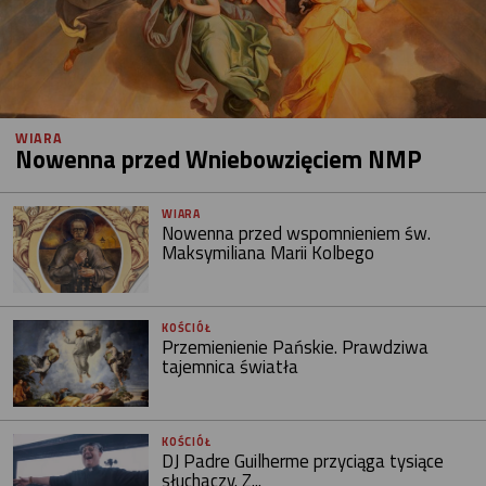
WIARA
Nowenna przed Wniebowzięciem NMP
WIARA
Nowenna przed wspomnieniem św.
Maksymiliana Marii Kolbego
KOŚCIÓŁ
Przemienienie Pańskie. Prawdziwa
tajemnica światła
KOŚCIÓŁ
DJ Padre Guilherme przyciąga tysiące
słuchaczy. Z...