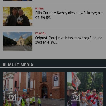
WIARA
Filip Gurłacz: Każdy niesie swój krzyż; nie
da się go...
KOŚCIÓŁ
Odpust Porcjunkuli: łaska szczególna, na
życzenie św....
MULTIMEDIA