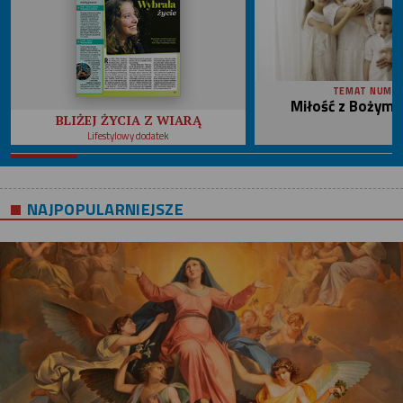
TEMAT NUME
Miłość z Bożym 
BLIŻEJ ŻYCIA Z WIARĄ
Lifestylowy dodatek
NAJPOPULARNIEJSZE