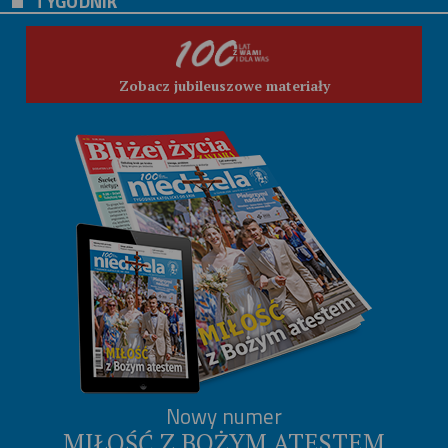
TYGODNIK
Zobacz jubileuszowe materiały
Nowy numer
MIŁOŚĆ Z BOŻYM ATESTEM