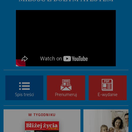
Spis treści
Prenumeruj
E-wydanie
W TYGODNIKU