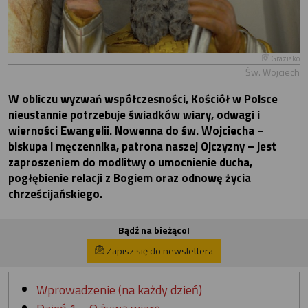
Graziako
Św. Wojciech
W obliczu wyzwań współczesności, Kościół w Polsce
nieustannie potrzebuje świadków wiary, odwagi i
wierności Ewangelii. Nowenna do św. Wojciecha –
biskupa i męczennika, patrona naszej Ojczyzny – jest
zaproszeniem do modlitwy o umocnienie ducha,
pogłębienie relacji z Bogiem oraz odnowę życia
chrześcijańskiego.
Bądź na bieżąco!
Zapisz się do newslettera
Wprowadzenie (na każdy dzień)
Dzień 1 – O żywą wiarę