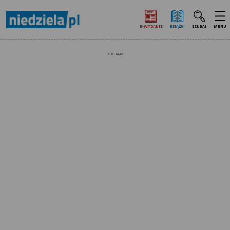
E‑WYDANIE
KSIĄŻKI
SZUKAJ
MENU
REKLAMA