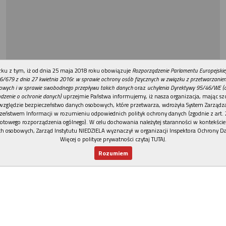
REKLAMA
ku z tym, iż od dnia 25 maja 2018 roku obowiązuje
Rozporządzenie Parlamentu Europejskie
6/679 z dnia 27 kwietnia 2016r. w sprawie ochrony osób fizycznych w związku z przetwarzani
owych i w sprawie swobodnego przepływu takich danych
oraz
uchylenia Dyrektywy 95/46/WE (
dzenie o ochronie danych)
uprzejmie Państwa informujemy, iż nasza organizacja, mając szc
względzie bezpieczeństwo danych osobowych, które przetwarza, wdrożyła System Zarządz
zeństwem Informacji w rozumieniu odpowiednich polityk ochrony danych (zgodnie z art. 2
otowego rozporządzenia ogólnego). W celu dochowania należytej staranności w kontekście
h osobowych, Zarząd Instytutu NIEDZIELA wyznaczył w organizacji Inspektora Ochrony D
Więcej o polityce prywatności czytaj TUTAJ
.
Rozumiem
Nowy numer
Dla Ciebie
Najnowsze
Wspieram