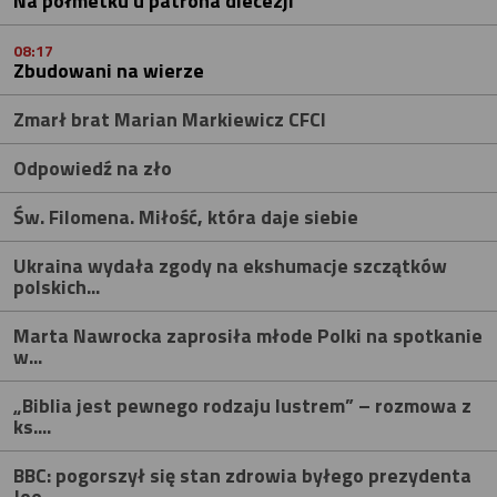
Na półmetku u patrona diecezji
08:17
Zbudowani na wierze
Zmarł brat Marian Markiewicz CFCI
Odpowiedź na zło
Św. Filomena. Miłość, która daje siebie
Ukraina wydała zgody na ekshumacje szczątków
polskich...
Marta Nawrocka zaprosiła młode Polki na spotkanie
w...
„Biblia jest pewnego rodzaju lustrem” – rozmowa z
ks....
BBC: pogorszył się stan zdrowia byłego prezydenta
Joe...