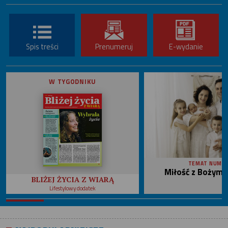
Spis treści
Prenumeruj
E-wydanie
W TYGODNIKU
TEMAT NUME
Miłość z Bożym 
BLIŻEJ ŻYCIA Z WIARĄ
Lifestylowy dodatek