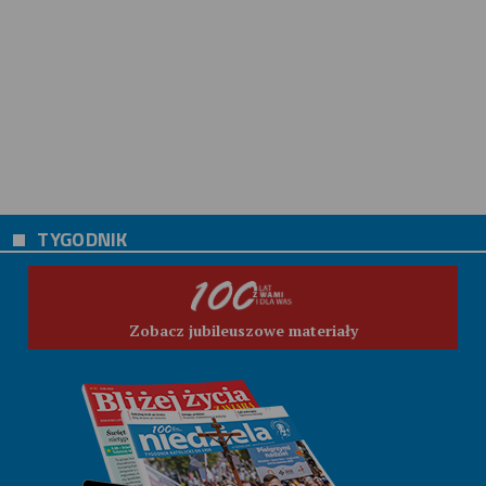
TYGODNIK
Zobacz jubileuszowe materiały