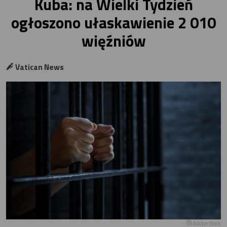
Kuba: na Wielki Tydzień
ogłoszono ułaskawienie 2 010
więźniów
Vatican News
Adobe Stock