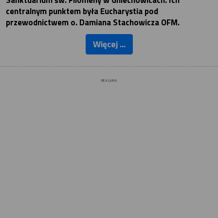
Sanktuarium św. Filomeny w Gniechowicach. Ich
centralnym punktem była Eucharystia pod
przewodnictwem o. Damiana Stachowicza OFM.
Więcej ...
REKLAMA