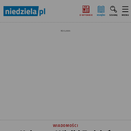
E‑WYDANIE
KSIĄŻKI
SZUKAJ
MENU
REKLAMA
WIADOMOŚCI