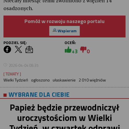
Niecały miesiąc temu zwolniono z więzień 14
osadzonych.
Pomóż w rozwoju naszego portalu
Wspieram
PODZIEL SIĘ:
OCEŃ:
+3
0
2026-04-04 08:35
[ TEMATY ]
Wielki Tydzień
ogłoszono
ułaskawienie
2 010 więźniów
WYBRANE DLA CIEBIE
Papież będzie przewodniczył
uroczystościom w Wielki
Tydzień, w czwartek odprawi