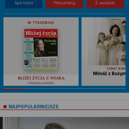
Spis treści
Prenumeruj
E-wydanie
W TYGODNIKU
TEMAT NUME
Miłość z Bożym 
BLIŻEJ ŻYCIA Z WIARĄ
Lifestylowy dodatek
NAJPOPULARNIEJSZE