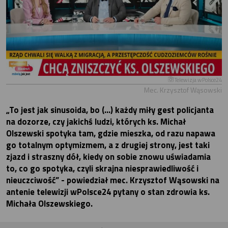
Telewizja wPolsce24
Mec. Krzysztof Wąsowski
„To jest jak sinusoida, bo (…) każdy miły gest policjanta
na dozorze, czy jakichś ludzi, których ks. Michał
Olszewski spotyka tam, gdzie mieszka, od razu napawa
go totalnym optymizmem, a z drugiej strony, jest taki
zjazd i straszny dół, kiedy on sobie znowu uświadamia
to, co go spotyka, czyli skrajna niesprawiedliwość i
nieuczciwość” - powiedział mec. Krzysztof Wąsowski na
antenie telewizji wPolsce24 pytany o stan zdrowia ks.
Michała Olszewskiego.