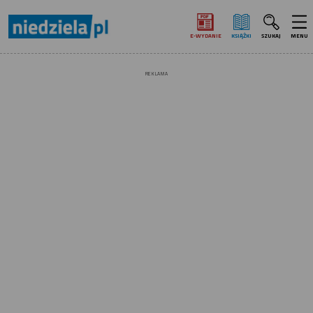
E‑WYDANIE
KSIĄŻKI
SZUKAJ
MENU
REKLAMA