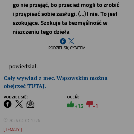
go nie przejąć, bo przecież mogli to zrobić
i przypisać sobie zasługi. (…) I nie. To jest
szokujące. Szokuje ta bezmyślność w
niszczeniu tego dzieła
PODZIEL SIĘ CYTATEM
— powiedział.
Cały wywiad z mec. Wąsowskim można
obejrzeć TUTAJ.
PODZIEL SIĘ:
OCEŃ:
+15
-1
2026-04-07 10:26
[ TEMATY ]