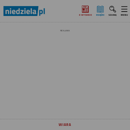
E‑WYDANIE
KSIĄŻKI
SZUKAJ
MENU
REKLAMA
WIARA