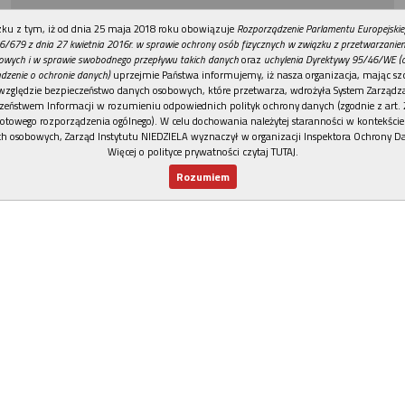
REKLAMA
ku z tym, iż od dnia 25 maja 2018 roku obowiązuje
Rozporządzenie Parlamentu Europejskie
6/679 z dnia 27 kwietnia 2016r. w sprawie ochrony osób fizycznych w związku z przetwarzani
owych i w sprawie swobodnego przepływu takich danych
oraz
uchylenia Dyrektywy 95/46/WE (
dzenie o ochronie danych)
uprzejmie Państwa informujemy, iż nasza organizacja, mając szc
względzie bezpieczeństwo danych osobowych, które przetwarza, wdrożyła System Zarządz
zeństwem Informacji w rozumieniu odpowiednich polityk ochrony danych (zgodnie z art. 2
otowego rozporządzenia ogólnego). W celu dochowania należytej staranności w kontekście
h osobowych, Zarząd Instytutu NIEDZIELA wyznaczył w organizacji Inspektora Ochrony D
Więcej o polityce prywatności czytaj TUTAJ
.
Rozumiem
Nowy numer
Dla Ciebie
Najnowsze
Wspieram