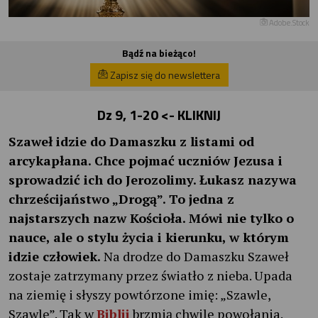
Adobe.Stock
Bądź na bieżąco!
Zapisz się do newslettera
Dz 9, 1-20
<- KLIKNIJ
Szaweł idzie do Damaszku z listami od
arcykapłana. Chce pojmać uczniów Jezusa i
sprowadzić ich do Jerozolimy. Łukasz nazywa
chrześcijaństwo „Drogą”. To jedna z
najstarszych nazw Kościoła. Mówi nie tylko o
nauce, ale o stylu życia i kierunku, w którym
idzie człowiek.
Na drodze do Damaszku Szaweł
zostaje zatrzymany przez światło z nieba. Upada
na ziemię i słyszy powtórzone imię: „Szawle,
Szawle”. Tak w
Biblii
brzmią chwile powołania.