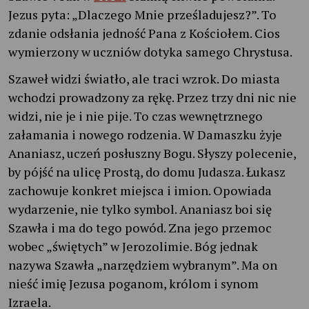
Jezus pyta: „Dlaczego Mnie prześladujesz?”. To
zdanie odsłania jedność Pana z Kościołem. Cios
wymierzony w uczniów dotyka samego Chrystusa.
Szaweł widzi światło, ale traci wzrok. Do miasta
wchodzi prowadzony za rękę. Przez trzy dni nic nie
widzi, nie je i nie pije. To czas wewnętrznego
załamania i nowego rodzenia. W Damaszku żyje
Ananiasz, uczeń posłuszny Bogu. Słyszy polecenie,
by pójść na ulicę Prostą, do domu Judasza. Łukasz
zachowuje konkret miejsca i imion. Opowiada
wydarzenie, nie tylko symbol. Ananiasz boi się
Szawła i ma do tego powód. Zna jego przemoc
wobec „świętych” w Jerozolimie. Bóg jednak
nazywa Szawła „narzędziem wybranym”. Ma on
nieść imię Jezusa poganom, królom i synom
Izraela.