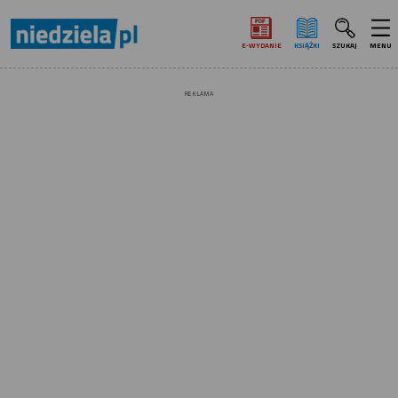
E‑WYDANIE
KSIĄŻKI
SZUKAJ
MENU
REKLAMA