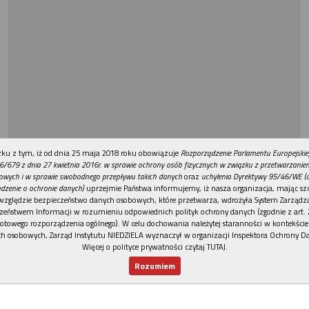
REKLAMA
ku z tym, iż od dnia 25 maja 2018 roku obowiązuje
Rozporządzenie Parlamentu Europejskie
6/679 z dnia 27 kwietnia 2016r. w sprawie ochrony osób fizycznych w związku z przetwarzani
owych i w sprawie swobodnego przepływu takich danych
oraz
uchylenia Dyrektywy 95/46/WE (
dzenie o ochronie danych)
uprzejmie Państwa informujemy, iż nasza organizacja, mając szc
względzie bezpieczeństwo danych osobowych, które przetwarza, wdrożyła System Zarządz
zeństwem Informacji w rozumieniu odpowiednich polityk ochrony danych (zgodnie z art. 2
otowego rozporządzenia ogólnego). W celu dochowania należytej staranności w kontekście
h osobowych, Zarząd Instytutu NIEDZIELA wyznaczył w organizacji Inspektora Ochrony D
Więcej o polityce prywatności czytaj TUTAJ
.
Rozumiem
Nowy numer
Dla Ciebie
Najnowsze
Wspieram