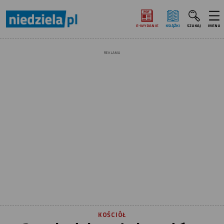
E‑WYDANIE
KSIĄŻKI
SZUKAJ
MENU
REKLAMA
KOŚCIÓŁ