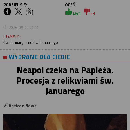
PODZIEL SIĘ:
OCEŃ:
+61
-3
2026-05-03 07:17
[ TEMATY ]
św. January
cud św. Januarego
WYBRANE DLA CIEBIE
Neapol czeka na Papieża.
Procesja z relikwiami św.
Januarego
Vatican News