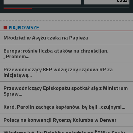
Łodzi
NAJNOWSZE
Młodzież w Asyżu czeka na Papieża
Europa: rośnie liczba ataków na chrześcijan.
„Problem...
Przewodniczący KEP wdzięczny rządowi RP za
inicjatywę...
Przewodniczący Episkopatu spotkał się z Ministrem
Spraw...
Kard. Parolin zachęca kapłanów, by byli „czujnymi...
Polacy na konwencji Rycerzy Kolumba w Denver
Wiadomo już, ilu Polaków pojedzie na ŚDM w Seulu