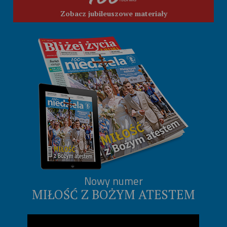
Zobacz jubileuszowe materiały
Nowy numer
MIŁOŚĆ Z BOŻYM ATESTEM