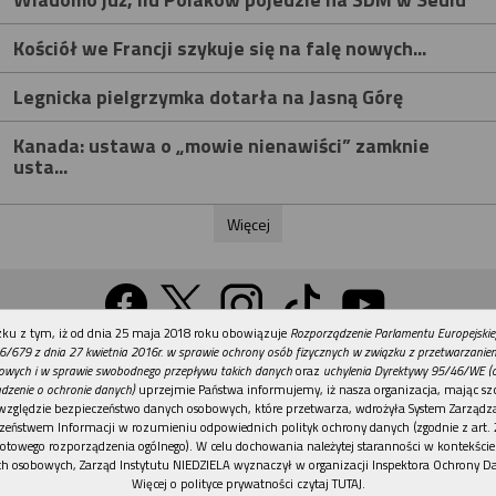
Kościół we Francji szykuje się na falę nowych...
Legnicka pielgrzymka dotarła na Jasną Górę
Kanada: ustawa o „mowie nienawiści” zamknie
usta...
Więcej
REKLAMA
ku z tym, iż od dnia 25 maja 2018 roku obowiązuje
Rozporządzenie Parlamentu Europejskie
Wersja na komputer
6/679 z dnia 27 kwietnia 2016r. w sprawie ochrony osób fizycznych w związku z przetwarzani
owych i w sprawie swobodnego przepływu takich danych
oraz
uchylenia Dyrektywy 95/46/WE (
dzenie o ochronie danych)
uprzejmie Państwa informujemy, iż nasza organizacja, mając szc
względzie bezpieczeństwo danych osobowych, które przetwarza, wdrożyła System Zarządz
Działy
Tematy
Kontakt
Reklama
Patronaty
zeństwem Informacji w rozumieniu odpowiednich polityk ochrony danych (zgodnie z art. 2
otowego rozporządzenia ogólnego). W celu dochowania należytej staranności w kontekście
Polityka prywatności
h osobowych, Zarząd Instytutu NIEDZIELA wyznaczył w organizacji Inspektora Ochrony D
Więcej o polityce prywatności czytaj TUTAJ
.