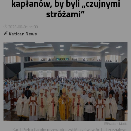
kapłanów, by byli „czujnymi
stróżami”
2026-08-05 15:30
Vatican News
Vatican Media
Kard. Pietro Parolin przewodniczył Mszy św. w Archidiecezjalnym