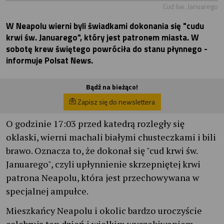
Cud św. Januarego
W Neapolu wierni byli świadkami dokonania się "cudu
krwi św. Januarego", który jest patronem miasta. W
sobotę krew świętego powróciła do stanu płynnego -
informuje Polsat News.
Bądź na bieżąco!
Zapisz się do newslettera
O godzinie 17:03 przed katedrą rozległy się
oklaski, wierni machali białymi chusteczkami i bili
brawo. Oznacza to, że dokonał się "cud krwi św.
Januarego", czyli upłynnienie skrzepniętej krwi
patrona Neapolu, która jest przechowywana w
specjalnej ampułce.
Mieszkańcy Neapolu i okolic bardzo uroczyście
celebrują ten dzień i wielkim wyczekiwaniem