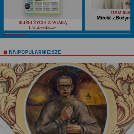
TEMAT NUME
Miłość z Bożym 
BLIŻEJ ŻYCIA Z WIARĄ
Lifestylowy dodatek
NAJPOPULARNIEJSZE