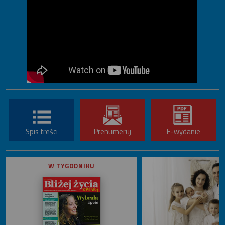
Spis treści
Prenumeruj
E-wydanie
W TYGODNIKU