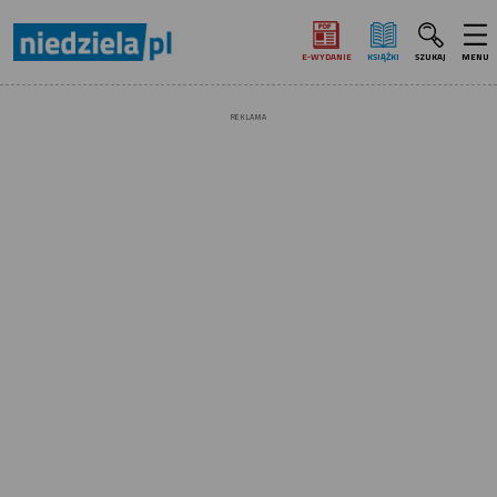
E‑WYDANIE
KSIĄŻKI
SZUKAJ
MENU
REKLAMA