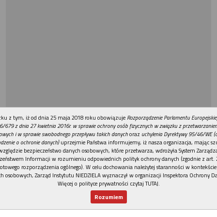
REKLAMA
ku z tym, iż od dnia 25 maja 2018 roku obowiązuje
Rozporządzenie Parlamentu Europejskie
6/679 z dnia 27 kwietnia 2016r. w sprawie ochrony osób fizycznych w związku z przetwarzani
owych i w sprawie swobodnego przepływu takich danych
oraz
uchylenia Dyrektywy 95/46/WE (
dzenie o ochronie danych)
uprzejmie Państwa informujemy, iż nasza organizacja, mając szc
względzie bezpieczeństwo danych osobowych, które przetwarza, wdrożyła System Zarządz
zeństwem Informacji w rozumieniu odpowiednich polityk ochrony danych (zgodnie z art. 2
otowego rozporządzenia ogólnego). W celu dochowania należytej staranności w kontekście
h osobowych, Zarząd Instytutu NIEDZIELA wyznaczył w organizacji Inspektora Ochrony D
Więcej o polityce prywatności czytaj TUTAJ
.
Rozumiem
Nowy numer
Dla Ciebie
Najnowsze
Wspieram