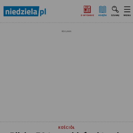
E‑WYDANIE
KSIĄŻKI
SZUKAJ
MENU
REKLAMA
KOŚCIÓŁ