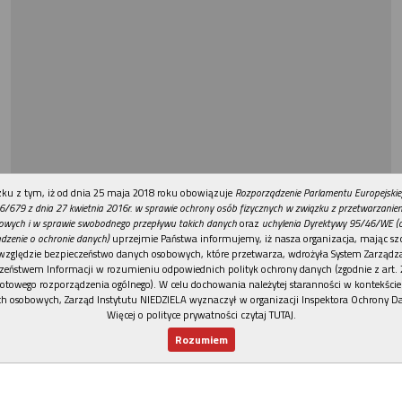
REKLAMA
ku z tym, iż od dnia 25 maja 2018 roku obowiązuje
Rozporządzenie Parlamentu Europejskie
6/679 z dnia 27 kwietnia 2016r. w sprawie ochrony osób fizycznych w związku z przetwarzani
owych i w sprawie swobodnego przepływu takich danych
oraz
uchylenia Dyrektywy 95/46/WE (
dzenie o ochronie danych)
uprzejmie Państwa informujemy, iż nasza organizacja, mając szc
względzie bezpieczeństwo danych osobowych, które przetwarza, wdrożyła System Zarządz
zeństwem Informacji w rozumieniu odpowiednich polityk ochrony danych (zgodnie z art. 2
otowego rozporządzenia ogólnego). W celu dochowania należytej staranności w kontekście
h osobowych, Zarząd Instytutu NIEDZIELA wyznaczył w organizacji Inspektora Ochrony D
Więcej o polityce prywatności czytaj TUTAJ
.
Rozumiem
Nowy numer
Dla Ciebie
Najnowsze
Wspieram