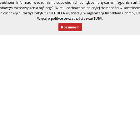
zeństwem Informacji w rozumieniu odpowiednich polityk ochrony danych (zgodnie z art. 2
otowego rozporządzenia ogólnego). W celu dochowania należytej staranności w kontekście
h osobowych, Zarząd Instytutu NIEDZIELA wyznaczył w organizacji Inspektora Ochrony D
Więcej o polityce prywatności czytaj TUTAJ
.
Rozumiem
Nowy numer
Dla Ciebie
Najnowsze
Wspieram