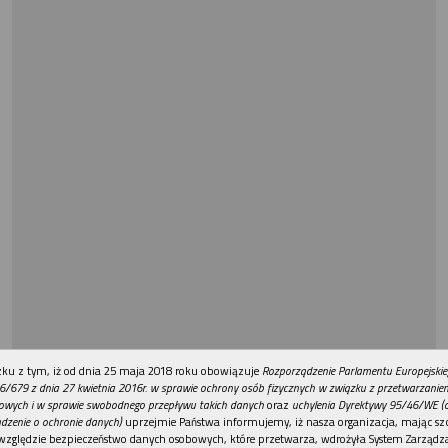
REKLAMA
ku z tym, iż od dnia 25 maja 2018 roku obowiązuje
Rozporządzenie Parlamentu Europejskie
6/679 z dnia 27 kwietnia 2016r. w sprawie ochrony osób fizycznych w związku z przetwarzani
owych i w sprawie swobodnego przepływu takich danych
oraz
uchylenia Dyrektywy 95/46/WE (
dzenie o ochronie danych)
uprzejmie Państwa informujemy, iż nasza organizacja, mając szc
względzie bezpieczeństwo danych osobowych, które przetwarza, wdrożyła System Zarządz