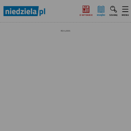
E‑WYDANIE
KSIĄŻKI
SZUKAJ
MENU
REKLAMA