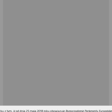
REKLAMA
ku z tym, iż od dnia 25 maja 2018 roku obowiązuje
Rozporządzenie Parlamentu Europejskie