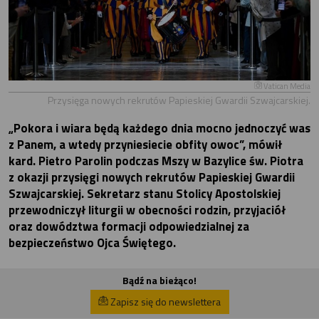
Vatican Media
Przysięga nowych rekrutów Papieskiej Gwardii Szwajcarskiej.
„Pokora i wiara będą każdego dnia mocno jednoczyć was
z Panem, a wtedy przyniesiecie obfity owoc”, mówił
kard. Pietro Parolin podczas Mszy w Bazylice św. Piotra
z okazji przysięgi nowych rekrutów Papieskiej Gwardii
Szwajcarskiej. Sekretarz stanu Stolicy Apostolskiej
przewodniczył liturgii w obecności rodzin, przyjaciół
oraz dowództwa formacji odpowiedzialnej za
bezpieczeństwo Ojca Świętego.
Bądź na bieżąco!
Zapisz się do newslettera