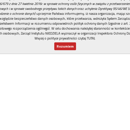
6/679 z dnia 27 kwietnia 2016r. w sprawie ochrony osób fizycznych w związku z przetwarzani
owych i w sprawie swobodnego przepływu takich danych
oraz
uchylenia Dyrektywy 95/46/WE (
dzenie o ochronie danych)
uprzejmie Państwa informujemy, iż nasza organizacja, mając szc
względzie bezpieczeństwo danych osobowych, które przetwarza, wdrożyła System Zarządz
zeństwem Informacji w rozumieniu odpowiednich polityk ochrony danych (zgodnie z art. 2
otowego rozporządzenia ogólnego). W celu dochowania należytej staranności w kontekście
h osobowych, Zarząd Instytutu NIEDZIELA wyznaczył w organizacji Inspektora Ochrony D
Więcej o polityce prywatności czytaj TUTAJ
.
Rozumiem
Nowy numer
Dla Ciebie
Najnowsze
Wspieram