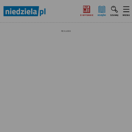
E‑WYDANIE
KSIĄŻKI
SZUKAJ
MENU
REKLAMA