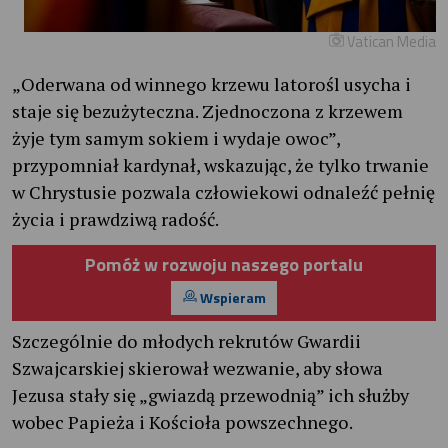
Vatican Media
„Oderwana od winnego krzewu latorośl usycha i
staje się bezużyteczna. Zjednoczona z krzewem
żyje tym samym sokiem i wydaje owoc”,
przypomniał kardynał, wskazując, że tylko trwanie
w Chrystusie pozwala człowiekowi odnaleźć pełnię
życia i prawdziwą radość.
Pomóż w rozwoju naszego portalu
Wspieram
Szczególnie do młodych rekrutów Gwardii
Szwajcarskiej skierował wezwanie, aby słowa
Jezusa stały się „gwiazdą przewodnią” ich służby
wobec Papieża i Kościoła powszechnego.