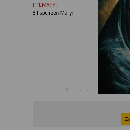
[ TEMATY ]
31 spojrzeń Maryi
Adobe Stock
Za