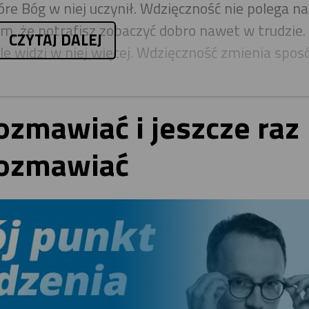
óre Bóg w niej uczynił. Wdzięczność nie polega n
ym, że potrafisz zobaczyć dobro nawet w trudzie.
CZYTAJ DALEJ
le widzi w niej więcej. Wdzięczność zmienia spos
zmawiać i jeszcze raz
ozmawiać