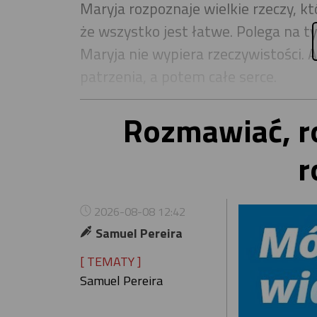
Maryja rozpoznaje wielkie rzeczy, kt
że wszystko jest łatwe. Polega na t
Maryja nie wypiera rzeczywistości. A
patrzenia, a potem całe serce.
Rozmawiać, ro
r
2026-08-08 12:42
Samuel Pereira
[ TEMATY ]
Samuel Pereira