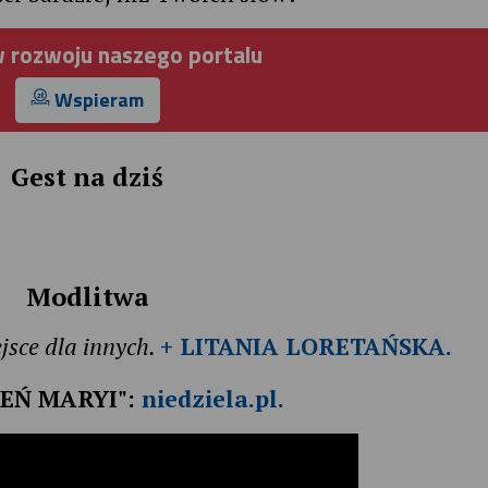
 rozwoju naszego portalu
Wspieram
Gest na dziś
Modlitwa
jsce dla innych.
+ LITANIA LORETAŃSKA.
ZEŃ MARYI":
niedziela.pl.