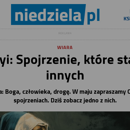
KS
REKLAMA
WIARA
i: Spojrzenie, które st
innych
a: Boga, człowieka, drogę. W maju zapraszamy Ci
spojrzeniach. Dziś zobacz jedno z nich.