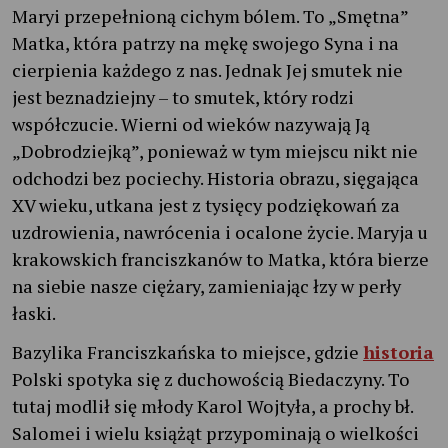
Maryi przepełnioną cichym bólem. To „Smętna”
Matka, która patrzy na mękę swojego Syna i na
cierpienia każdego z nas. Jednak Jej smutek nie
jest beznadziejny – to smutek, który rodzi
współczucie. Wierni od wieków nazywają Ją
„Dobrodziejką”, ponieważ w tym miejscu nikt nie
odchodzi bez pociechy. Historia obrazu, sięgająca
XV wieku, utkana jest z tysięcy podziękowań za
uzdrowienia, nawrócenia i ocalone życie. Maryja u
krakowskich franciszkanów to Matka, która bierze
na siebie nasze ciężary, zamieniając łzy w perły
łaski.
Bazylika Franciszkańska to miejsce, gdzie
historia
Polski spotyka się z duchowością Biedaczyny. To
tutaj modlił się młody Karol Wojtyła, a prochy bł.
Salomei i wielu książąt przypominają o wielkości