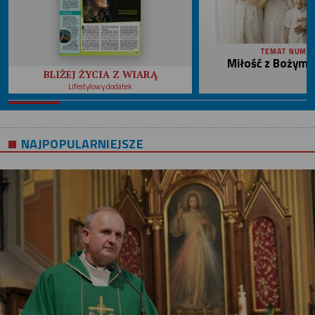
TEMAT NUME
Miłość z Bożym 
BLIŻEJ ŻYCIA Z WIARĄ
Lifestylowy dodatek
NAJPOPULARNIEJSZE