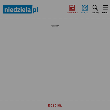
E‑WYDANIE
KSIĄŻKI
SZUKAJ
MENU
REKLAMA
KOŚCIÓŁ