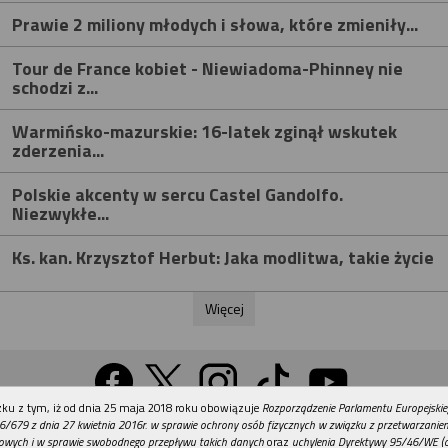
Prawie 2 miliony młodych i słowa, które zmieniły...
Tour de France kobiet - Niewiadoma-Phinney nie
schodzi z...
Warmińsko-mazurskie: 16-latek zginął wskutek
zderzenia...
Polskie akcenty w sercu Castel Gandolfo.
Niezwykłe...
Ks. kan. Krzysztof Herbut: Jaka modlitwa, takie życie
Więcej
REKLAMA
ku z tym, iż od dnia 25 maja 2018 roku obowiązuje
Rozporządzenie Parlamentu Europejskie
Wersja na komputer
6/679 z dnia 27 kwietnia 2016r. w sprawie ochrony osób fizycznych w związku z przetwarzani
owych i w sprawie swobodnego przepływu takich danych
oraz
uchylenia Dyrektywy 95/46/WE (