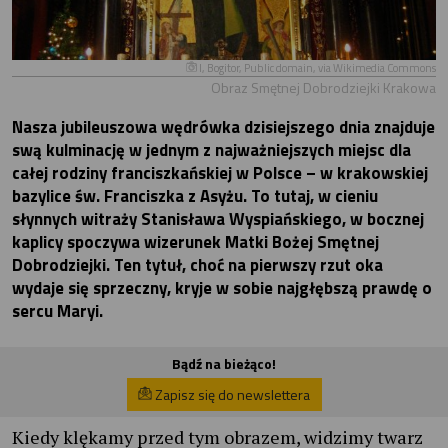
I, Bogitor, Public domain, via Wikimedia Commons
Obraz Smętnej Dobrodziejki Krakowa
Nasza jubileuszowa wędrówka dzisiejszego dnia znajduje
swą kulminację w jednym z najważniejszych miejsc dla
całej rodziny franciszkańskiej w Polsce – w krakowskiej
bazylice św. Franciszka z Asyżu. To tutaj, w cieniu
słynnych witraży Stanisława Wyspiańskiego, w bocznej
kaplicy spoczywa wizerunek Matki Bożej Smętnej
Dobrodziejki. Ten tytuł, choć na pierwszy rzut oka
wydaje się sprzeczny, kryje w sobie najgłębszą prawdę o
sercu Maryi.
Bądź na bieżąco!
Zapisz się do newslettera
Kiedy klękamy przed tym obrazem, widzimy twarz