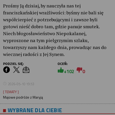
Prośmy Ją dzisiaj, by nauczyła nas tej
franciszkańskiej wrażliwości: byśmy nie bali się
współcierpieć z potrzebującymi i zawsze byli
gotowi nieść dobro tam, gdzie panuje smutek.
Niech błogosławieństwo Niepokalanej,
wyproszone na tym pielgrzymim szlaku,
towarzyszy nam każdego dnia, prowadząc nas do
wiecznej radości z Jej Synem.
PODZIEL SIĘ:
OCEŃ:
+102
0
2026-05-10 19:53
[ TEMATY ]
Majowe podróże z Maryją
WYBRANE DLA CIEBIE