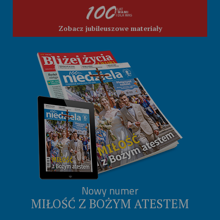
Zobacz jubileuszowe materiały
Nowy numer
MIŁOŚĆ Z BOŻYM ATESTEM