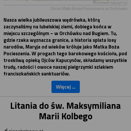
orchowek.kapucyni.eu
Obraz Matki Bożej Pocieszenia w Orchówku
Nasza wielka jubileuszowa wędrówka, którą
zaczynaliśmy na lubelskiej ziemi, dobiega końca w
miejscu szczególnym – w Orchówku nad Bugiem. Tu,
gdzie rzeka wyznacza granice, a historia splata losy
narodów, Maryja od wieków króluje jako Matka Boża
Pocieszenia. W progach tego barokowego kościoła, pod
troskliwą opieką Ojców Kapucynów, składamy wszystkie
trudy, radości i owoce naszej pielgrzymki szlakiem
franciszkańskich sanktuariów.
Więcej ...
Litania do św. Maksymiliana
Marii Kolbego