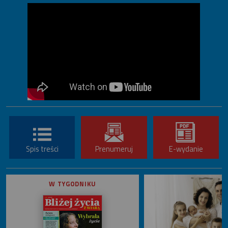
Spis treści
Prenumeruj
E-wydanie
W TYGODNIKU