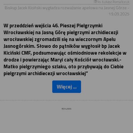
ks. Łukasz Romańczuk
Biskup Jacek Kiciński wygładza rozważanie apelowa na Jasnej Górze -
19.09.2025
W przeddzień wejścia 46. Pieszej Pielgrzymki
Wrocławskiej na Jasną Górę pielgrzymi archidiecezji
wrocławskiej zgromadzili się na wieczornym Apelu
Jasnogórskim. Słowo do pątników wygłosił bp Jacek
Kiciński CMF, podsumowując ośmiodniowe rekolekcje w
drodze i powierzając Maryi cały Kościół wrocławski.-
Matko pielgrzymiego szlaku, oto przybywają do Ciebie
pielgrzymi archidiecezji wrocławskiej”
Więcej ...
REKLAMA