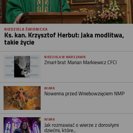
NIEDZIELA ŚWIDNICKA
Ks. kan. Krzysztof Herbut: Jaka modlitwa,
takie życie
NIEDZIELA W WARSZAWIE
Zmarł brat Marian Markiewicz CFCI
WIARA
Nowenna przed Wniebowzięciem NMP
WIARA
Jak rozmawiać o wierze z dorosłymi
dziećmi, które...