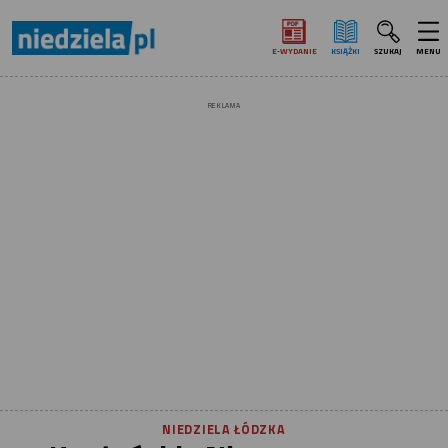
E‑WYDANIE
KSIĄŻKI
SZUKAJ
MENU
REKLAMA
NIEDZIELA ŁÓDZKA