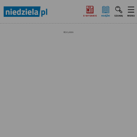
E‑WYDANIE
KSIĄŻKI
SZUKAJ
MENU
REKLAMA