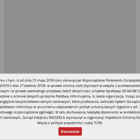
REKLAMA
ku z tym, iż od dnia 25 maja 2018 roku obowiązuje
Rozporządzenie Parlamentu Europejskie
6/679 z dnia 27 kwietnia 2016r. w sprawie ochrony osób fizycznych w związku z przetwarzani
owych i w sprawie swobodnego przepływu takich danych
oraz
uchylenia Dyrektywy 95/46/WE (
dzenie o ochronie danych)
uprzejmie Państwa informujemy, iż nasza organizacja, mając szc
względzie bezpieczeństwo danych osobowych, które przetwarza, wdrożyła System Zarządz
zeństwem Informacji w rozumieniu odpowiednich polityk ochrony danych (zgodnie z art. 2
otowego rozporządzenia ogólnego). W celu dochowania należytej staranności w kontekście
h osobowych, Zarząd Instytutu NIEDZIELA wyznaczył w organizacji Inspektora Ochrony D
Więcej o polityce prywatności czytaj TUTAJ
.
Rozumiem
Nowy numer
Dla Ciebie
Najnowsze
Wspieram