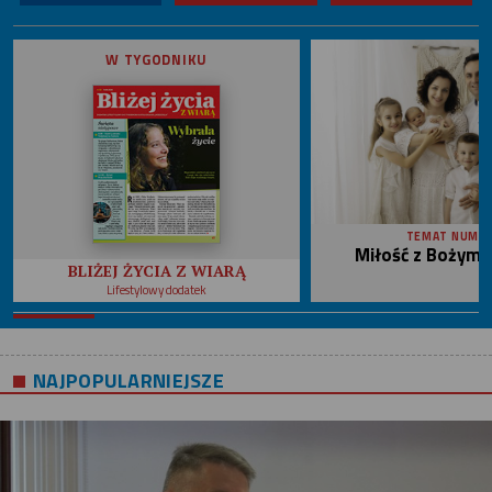
W TYGODNIKU
TEMAT NUME
Miłość z Bożym 
BLIŻEJ ŻYCIA Z WIARĄ
Lifestylowy dodatek
NAJPOPULARNIEJSZE