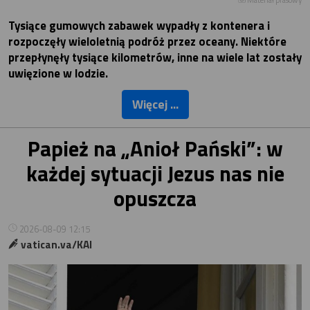
Tysiące gumowych zabawek wypadły z kontenera i
rozpoczęły wieloletnią podróż przez oceany. Niektóre
przepłynęły tysiące kilometrów, inne na wiele lat zostały
uwięzione w lodzie.
Więcej ...
Papież na „Anioł Pański”: w
każdej sytuacji Jezus nas nie
opuszcza
2026-08-09 12:15
vatican.va/KAI