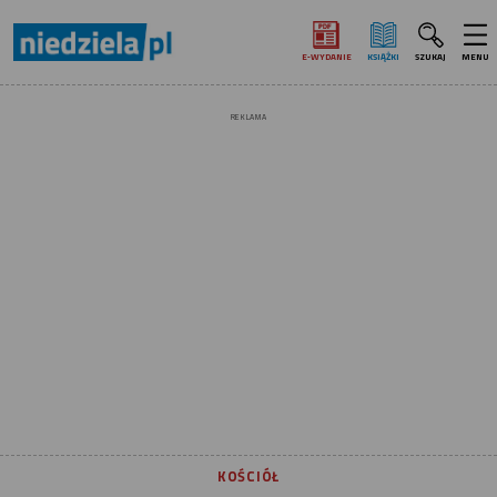
E‑WYDANIE
KSIĄŻKI
SZUKAJ
MENU
REKLAMA
KOŚCIÓŁ