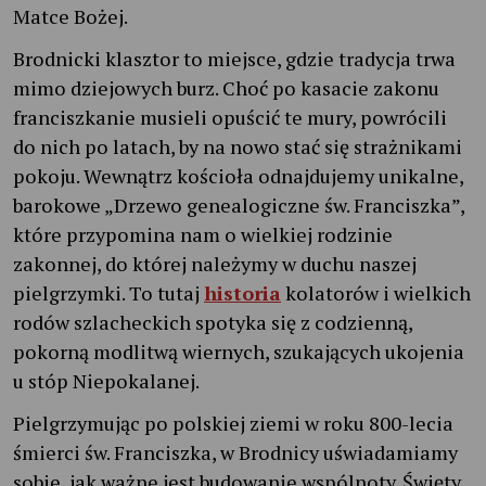
Matce Bożej.
Brodnicki klasztor to miejsce, gdzie tradycja trwa
mimo dziejowych burz. Choć po kasacie zakonu
franciszkanie musieli opuścić te mury, powrócili
do nich po latach, by na nowo stać się strażnikami
pokoju. Wewnątrz kościoła odnajdujemy unikalne,
barokowe „Drzewo genealogiczne św. Franciszka”,
które przypomina nam o wielkiej rodzinie
zakonnej, do której należymy w duchu naszej
pielgrzymki. To tutaj
historia
kolatorów i wielkich
rodów szlacheckich spotyka się z codzienną,
pokorną modlitwą wiernych, szukających ukojenia
u stóp Niepokalanej.
Pielgrzymując po polskiej ziemi w roku 800-lecia
śmierci św. Franciszka, w Brodnicy uświadamiamy
sobie, jak ważne jest budowanie wspólnoty. Święty