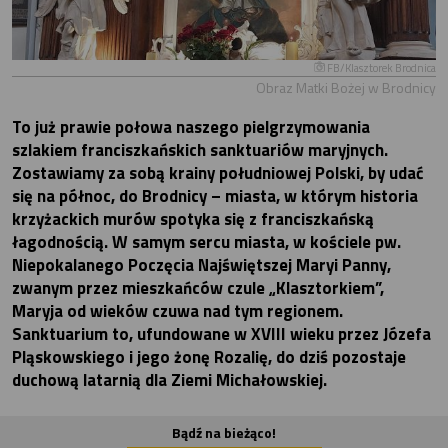
FB/Klasztorek Brodnica
Obraz Matki Bożej w Brodnicy
To już prawie połowa naszego pielgrzymowania
szlakiem franciszkańskich sanktuariów maryjnych.
Zostawiamy za sobą krainy południowej Polski, by udać
się na północ, do Brodnicy – miasta, w którym historia
krzyżackich murów spotyka się z franciszkańską
łagodnością. W samym sercu miasta, w kościele pw.
Niepokalanego Poczęcia Najświętszej Maryi Panny,
zwanym przez mieszkańców czule „Klasztorkiem”,
Maryja od wieków czuwa nad tym regionem.
Sanktuarium to, ufundowane w XVIII wieku przez Józefa
Pląskowskiego i jego żonę Rozalię, do dziś pozostaje
duchową latarnią dla Ziemi Michałowskiej.
Bądź na bieżąco!