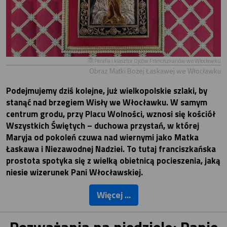
Parafia i klasztor Ojców Franciszkanów we Włocławku
Obraz Matki Bożej Łaskawej we Włocławku
Podejmujemy dziś kolejne, już wielkopolskie szlaki, by
stanąć nad brzegiem Wisły we Włocławku. W samym
centrum grodu, przy Placu Wolności, wznosi się kościół
Wszystkich Świętych – duchowa przystań, w której
Maryja od pokoleń czuwa nad wiernymi jako Matka
Łaskawa i Niezawodnej Nadziei. To tutaj franciszkańska
prostota spotyka się z wielką obietnicą pocieszenia, jaką
niesie wizerunek Pani Włocławskiej.
Więcej ...