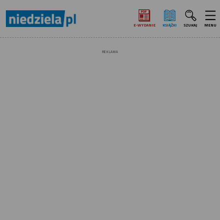
E‑WYDANIE
KSIĄŻKI
SZUKAJ
MENU
REKLAMA