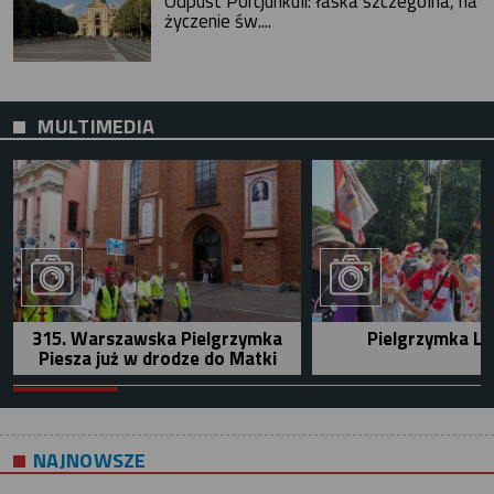
Odpust Porcjunkuli: łaska szczególna, na
życzenie św....
MULTIMEDIA
315. Warszawska Pielgrzymka
Pielgrzymka Le
Piesza już w drodze do Matki
NAJNOWSZE