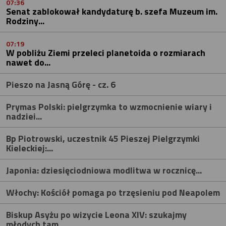
07:36
Senat zablokował kandydaturę b. szefa Muzeum im.
Rodziny...
07:19
W pobliżu Ziemi przeleci planetoida o rozmiarach
nawet do...
Pieszo na Jasną Górę - cz. 6
Prymas Polski: pielgrzymka to wzmocnienie wiary i
nadziei...
Bp Piotrowski, uczestnik 45 Pieszej Pielgrzymki
Kieleckiej:...
Japonia: dziesięciodniowa modlitwa w rocznicę...
Włochy: Kościół pomaga po trzęsieniu pod Neapolem
Biskup Asyżu po wizycie Leona XIV: szukajmy
młodych tam,...