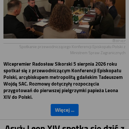
BP KEP
Spotkanie przewodniczącego Konferencji Episkopatu Polski z
Ministrem Spraw Zagranicznych
Wicepremier Radosław Sikorski 5 sierpnia 2026 roku
spotkał się z przewodniczącym Konferencji Episkopatu
Polski, arcybiskupem metropolitą gdańskim Tadeuszem
Wojdą SAC. Rozmowy dotyczyły rozpoczęcia
przygotowań do pierwszej pielgrzymki papieża Leona
XIV do Polski.
Więcej ...
Asyż: Leon XIV spotka się dziś z