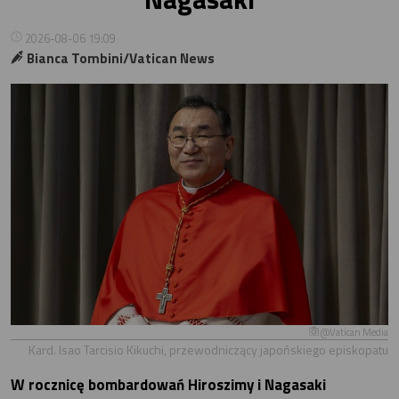
2026-08-06 19:09
Bianca Tombini/Vatican News
@Vatican Media
Kard. Isao Tarcisio Kikuchi, przewodniczący japońskiego episkopatu
W rocznicę bombardowań Hiroszimy i Nagasaki