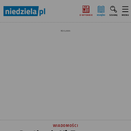
E‑WYDANIE
KSIĄŻKI
SZUKAJ
MENU
REKLAMA
WIADOMOŚCI