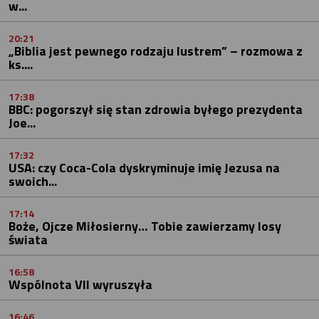
w...
20:21
„Biblia jest pewnego rodzaju lustrem” – rozmowa z
ks....
17:38
BBC: pogorszył się stan zdrowia byłego prezydenta
Joe...
17:32
USA: czy Coca-Cola dyskryminuje imię Jezusa na
swoich...
17:14
Boże, Ojcze Miłosierny… Tobie zawierzamy losy
świata
16:58
Wspólnota VII wyruszyła
16:46