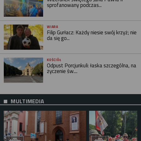
sprofanowany podczas...
WIARA
Filip Gurłacz: Każdy niesie swój krzyż; nie
da się go...
KOŚCIÓŁ
Odpust Porcjunkuli: łaska szczególna, na
życzenie św....
MULTIMEDIA