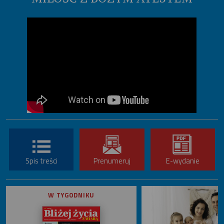
Spis treści
Prenumeruj
E-wydanie
W TYGODNIKU