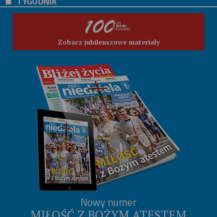
TYGODNIK
Zobacz jubileuszowe materiały
Nowy numer
MIŁOŚĆ Z BOŻYM ATESTEM