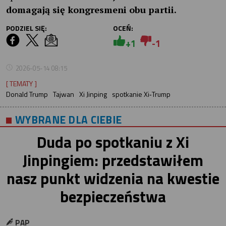
domagają się kongresmeni obu partii.
PODZIEL SIĘ:
OCEŃ:
+1
-1
2026-05-14 08:15
[ TEMATY ]
Donald Trump
Tajwan
Xi Jinping
spotkanie Xi‑Trump
WYBRANE DLA CIEBIE
Duda po spotkaniu z Xi
Jinpingiem: przedstawiłem
nasz punkt widzenia na kwestie
bezpieczeństwa
PAP