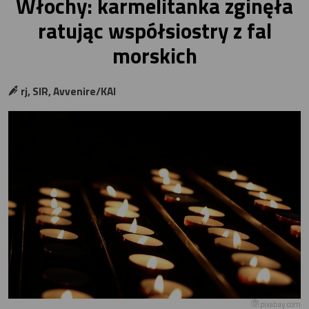
Włochy: karmelitanka zginęła
ratując współsiostry z fal
morskich
rj, SIR, Avvenire/KAI
pixabay.com