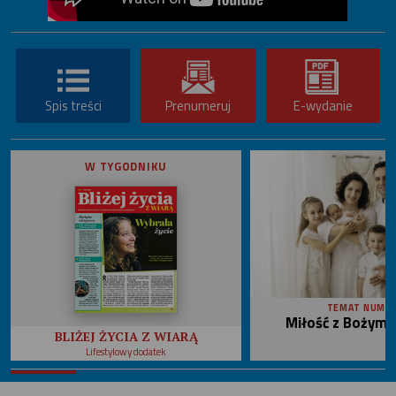
Spis treści
Prenumeruj
E-wydanie
W TYGODNIKU
TEMAT NUME
Miłość z Bożym 
BLIŻEJ ŻYCIA Z WIARĄ
Lifestylowy dodatek