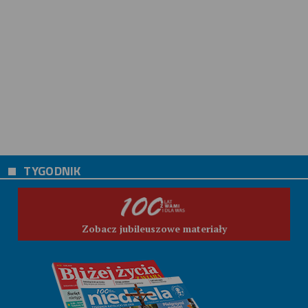
TYGODNIK
Zobacz jubileuszowe materiały