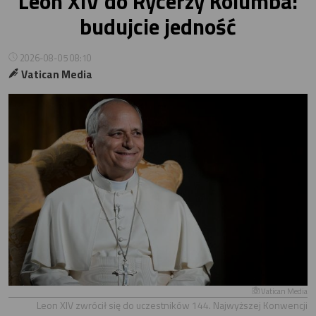
Leon XIV do Rycerzy Kolumba:
budujcie jedność
2026-08-05 08:10
Vatican Media
Vatican Media
Leon XIV zwrócił się do uczestników 144. Najwyższej Konwencji