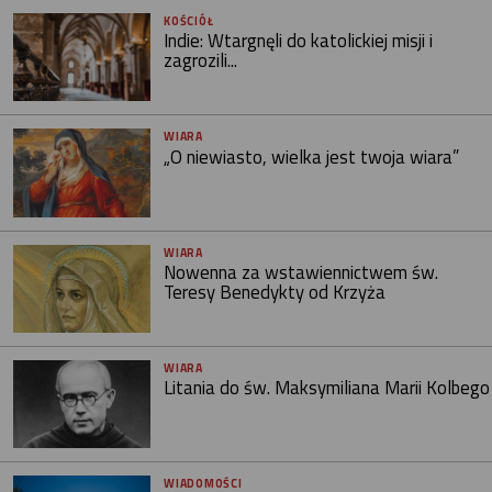
KOŚCIÓŁ
Indie: Wtargnęli do katolickiej misji i
zagrozili...
WIARA
„O niewiasto, wielka jest twoja wiara”
WIARA
Nowenna za wstawiennictwem św.
Teresy Benedykty od Krzyża
WIARA
Litania do św. Maksymiliana Marii Kolbego
WIADOMOŚCI