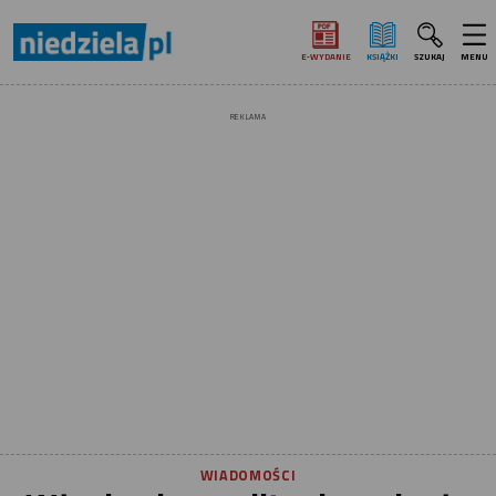
E‑WYDANIE
KSIĄŻKI
SZUKAJ
MENU
REKLAMA
WIADOMOŚCI