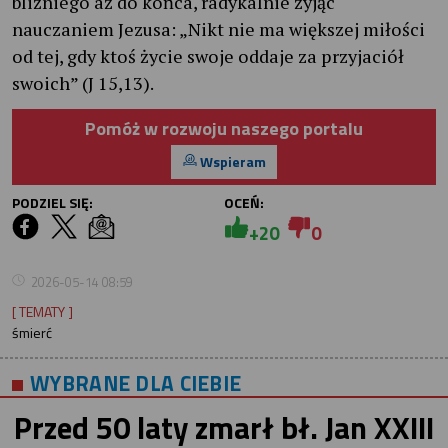
bliźniego aż do końca, radykalnie żyjąc
nauczaniem Jezusa: „Nikt nie ma większej miłości
od tej, gdy ktoś życie swoje oddaje za przyjaciół
swoich” (J 15,13).
Pomóż w rozwoju naszego portalu
Wspieram
PODZIEL SIĘ:
OCEŃ:
+20
0
2026-05-14 08:59
[ TEMATY ]
śmierć
WYBRANE DLA CIEBIE
Przed 50 laty zmarł bł. Jan XXIII