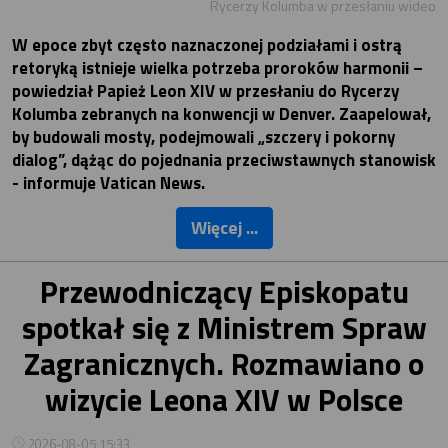
Rycerzy Kolumba w przesłaniu wideo
W epoce zbyt często naznaczonej podziałami i ostrą
retoryką istnieje wielka potrzeba proroków harmonii –
powiedział Papież Leon XIV w przesłaniu do Rycerzy
Kolumba zebranych na konwencji w Denver. Zaapelował,
by budowali mosty, podejmowali „szczery i pokorny
dialog”, dążąc do pojednania przeciwstawnych stanowisk
- informuje Vatican News.
Więcej ...
Przewodniczący Episkopatu
spotkał się z Ministrem Spraw
Zagranicznych. Rozmawiano o
wizycie Leona XIV w Polsce
2026-08-05 15:33