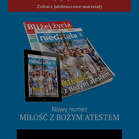
Zobacz jubileuszowe materiały
Nowy numer
MIŁOŚĆ Z BOŻYM ATESTEM