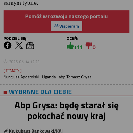
samym tytule.
Pomóż w rozwoju naszego portalu
Wspieram
PODZIEL SIĘ:
OCEŃ:
+11
0
2026-05-14 12:23
[ TEMATY ]
Nuncjusz Apostolski
Uganda
abp Tomasz Grysa
WYBRANE DLA CIEBIE
Abp Grysa: będę starał się
pokochać nowy kraj
Ks. Łukasz Bankowski/KAI