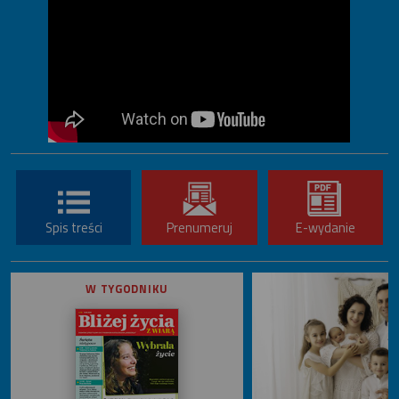
Spis treści
Prenumeruj
E-wydanie
W TYGODNIKU