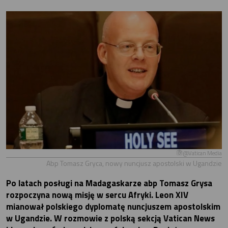
@Vatican Media
Abp Tomasz Gryca, nowy nuncjusz apostolski w Ugandzie
Po latach posługi na Madagaskarze abp Tomasz Grysa
rozpoczyna nową misję w sercu Afryki. Leon XIV
mianował polskiego dyplomatę nuncjuszem apostolskim
w Ugandzie. W rozmowie z polską sekcją Vatican News