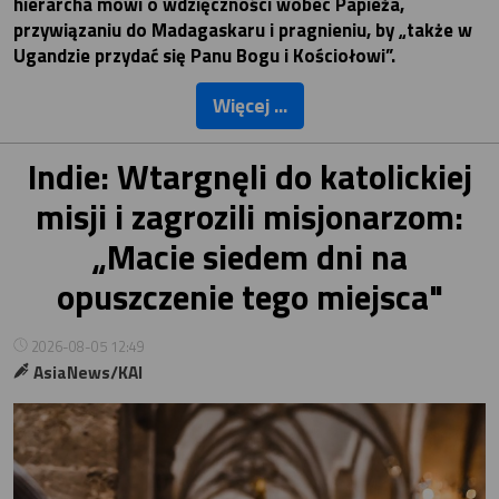
hierarcha mówi o wdzięczności wobec Papieża,
przywiązaniu do Madagaskaru i pragnieniu, by „także w
Ugandzie przydać się Panu Bogu i Kościołowi”.
Więcej ...
Indie: Wtargnęli do katolickiej
misji i zagrozili misjonarzom:
„Macie siedem dni na
opuszczenie tego miejsca"
2026-08-05 12:49
AsiaNews/KAI