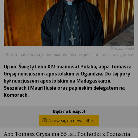
Vatican Media
Abp Tomasz Grysa, nowomianowany nuncjusz apostolski w Ugandzie
Ojciec Święty Leon XIV mianował Polaka, abpa Tomasza
Grysę nuncjuszem apostolskim w Ugandzie. Do tej pory
był nuncjuszem apostolskim na Madagaskarze,
Seszelach i Mauritiusie oraz papieskim delegatem na
Komorach.
Bądź na bieżąco!
Zapisz się do newslettera
Abp Tomasz Grysa ma 55 lat. Pochodzi z Poznania.