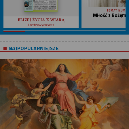
TEMAT NUME
Miłość z Bożym 
BLIŻEJ ŻYCIA Z WIARĄ
Lifestylowy dodatek
NAJPOPULARNIEJSZE