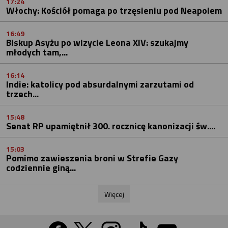
17:24
Włochy: Kościół pomaga po trzęsieniu pod Neapolem
16:49
Biskup Asyżu po wizycie Leona XIV: szukajmy
młodych tam,...
16:14
Indie: katolicy pod absurdalnymi zarzutami od
trzech...
15:48
Senat RP upamiętnił 300. rocznicę kanonizacji św....
15:03
Pomimo zawieszenia broni w Strefie Gazy
codziennie giną...
Więcej