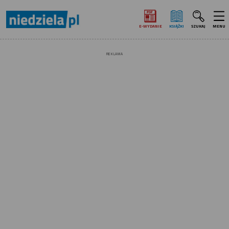
E‑WYDANIE
KSIĄŻKI
SZUKAJ
MENU
REKLAMA