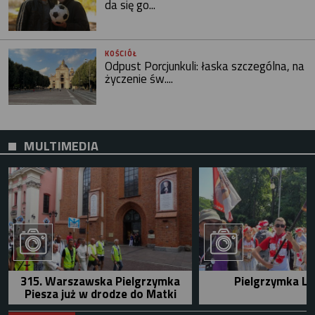
da się go...
KOŚCIÓŁ
Odpust Porcjunkuli: łaska szczególna, na
życzenie św....
MULTIMEDIA
315. Warszawska Pielgrzymka
Pielgrzymka Le
Piesza już w drodze do Matki