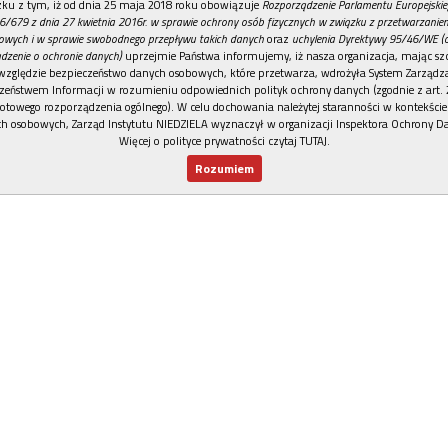
REKLAMA
ku z tym, iż od dnia 25 maja 2018 roku obowiązuje
Rozporządzenie Parlamentu Europejskie
6/679 z dnia 27 kwietnia 2016r. w sprawie ochrony osób fizycznych w związku z przetwarzani
owych i w sprawie swobodnego przepływu takich danych
oraz
uchylenia Dyrektywy 95/46/WE (
dzenie o ochronie danych)
uprzejmie Państwa informujemy, iż nasza organizacja, mając szc
względzie bezpieczeństwo danych osobowych, które przetwarza, wdrożyła System Zarządz
zeństwem Informacji w rozumieniu odpowiednich polityk ochrony danych (zgodnie z art. 2
otowego rozporządzenia ogólnego). W celu dochowania należytej staranności w kontekście
h osobowych, Zarząd Instytutu NIEDZIELA wyznaczył w organizacji Inspektora Ochrony D
Więcej o polityce prywatności czytaj TUTAJ
.
Rozumiem
Nowy numer
Dla Ciebie
Najnowsze
Wspieram