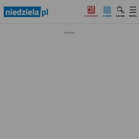
E‑WYDANIE
KSIĄŻKI
SZUKAJ
MENU
REKLAMA