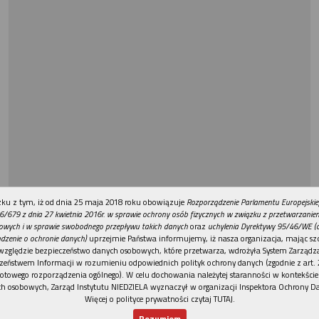
REKLAMA
ku z tym, iż od dnia 25 maja 2018 roku obowiązuje
Rozporządzenie Parlamentu Europejskie
6/679 z dnia 27 kwietnia 2016r. w sprawie ochrony osób fizycznych w związku z przetwarzani
owych i w sprawie swobodnego przepływu takich danych
oraz
uchylenia Dyrektywy 95/46/WE (
dzenie o ochronie danych)
uprzejmie Państwa informujemy, iż nasza organizacja, mając szc
względzie bezpieczeństwo danych osobowych, które przetwarza, wdrożyła System Zarządz
zeństwem Informacji w rozumieniu odpowiednich polityk ochrony danych (zgodnie z art. 2
otowego rozporządzenia ogólnego). W celu dochowania należytej staranności w kontekście
h osobowych, Zarząd Instytutu NIEDZIELA wyznaczył w organizacji Inspektora Ochrony D
Więcej o polityce prywatności czytaj TUTAJ
.
Rozumiem