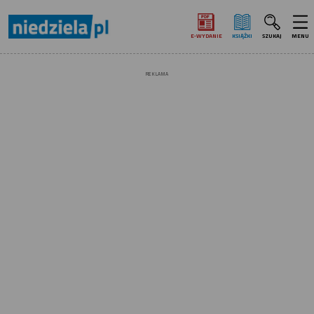
E‑WYDANIE
KSIĄŻKI
SZUKAJ
MENU
REKLAMA