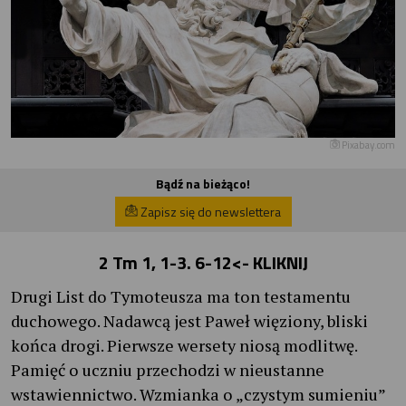
Pixabay.com
Bądź na bieżąco!
Zapisz się do newslettera
2 Tm 1, 1-3. 6-12
<- KLIKNIJ
Drugi List do Tymoteusza ma ton testamentu
duchowego. Nadawcą jest Paweł więziony, bliski
końca drogi. Pierwsze wersety niosą modlitwę.
Pamięć o uczniu przechodzi w nieustanne
wstawiennictwo. Wzmianka o „czystym sumieniu”