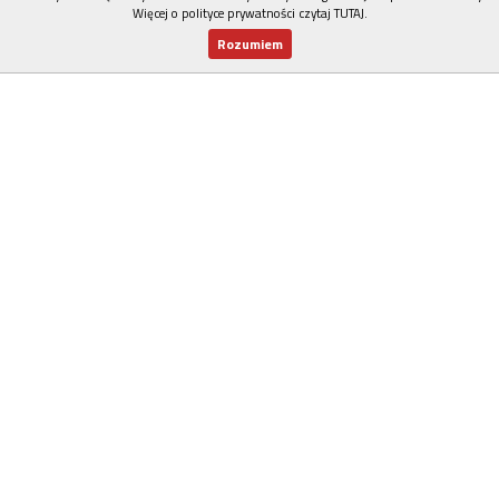
Więcej o polityce prywatności czytaj TUTAJ
.
Rozumiem
Nowy numer
Dla Ciebie
Najnowsze
Wspieram