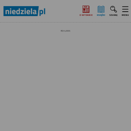
E‑WYDANIE
KSIĄŻKI
SZUKAJ
MENU
REKLAMA