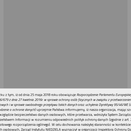
REKLAMA
ku z tym, iż od dnia 25 maja 2018 roku obowiązuje
Rozporządzenie Parlamentu Europejskie
6/679 z dnia 27 kwietnia 2016r. w sprawie ochrony osób fizycznych w związku z przetwarzani
owych i w sprawie swobodnego przepływu takich danych
oraz
uchylenia Dyrektywy 95/46/WE (
dzenie o ochronie danych)
uprzejmie Państwa informujemy, iż nasza organizacja, mając szc
względzie bezpieczeństwo danych osobowych, które przetwarza, wdrożyła System Zarządz
zeństwem Informacji w rozumieniu odpowiednich polityk ochrony danych (zgodnie z art. 2
otowego rozporządzenia ogólnego). W celu dochowania należytej staranności w kontekście
h osobowych, Zarząd Instytutu NIEDZIELA wyznaczył w organizacji Inspektora Ochrony D