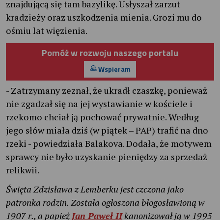
znajdującą się tam bazylikę. Usłyszał zarzut
kradzieży oraz uszkodzenia mienia. Grozi mu do
ośmiu lat więzienia.
Pomóż w rozwoju naszego portalu
Wspieram
- Zatrzymany zeznał, że ukradł czaszkę, ponieważ
nie zgadzał się na jej wystawianie w kościele i
rzekomo chciał ją pochować prywatnie. Według
jego słów miała dziś (w piątek – PAP) trafić na dno
rzeki - powiedziała Balakova. Dodała, że motywem
sprawcy nie było uzyskanie pieniędzy za sprzedaż
relikwii.
Święta Zdzisława z Lemberku jest czczona jako
patronka rodzin. Została ogłoszona błogosławioną w
1907 r., a papież
Jan Paweł II
kanonizował ją w 1995