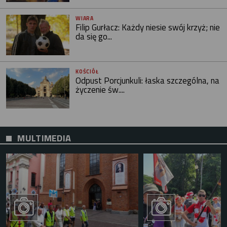
WIARA
Filip Gurłacz: Każdy niesie swój krzyż; nie
da się go...
KOŚCIÓŁ
Odpust Porcjunkuli: łaska szczególna, na
życzenie św....
MULTIMEDIA