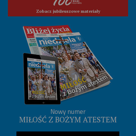
Zobacz jubileuszowe materiały
Nowy numer
MIŁOŚĆ Z BOŻYM ATESTEM