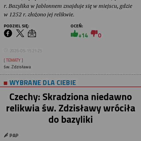
r. Bazylika w Jablonnem znajduje się w miejscu, gdzie
w 1252 r. złożono jej relikwie.
PODZIEL SIĘ:
OCEŃ:
+14
0
2026-05-15 21:25
[ TEMATY ]
św. Zdzisława
WYBRANE DLA CIEBIE
Czechy: Skradziona niedawno
relikwia św. Zdzisławy wróciła
do bazyliki
PAP