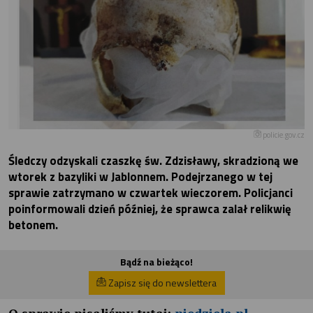
policie.gov.cz
Śledczy odzyskali czaszkę św. Zdzisławy, skradzioną we
wtorek z bazyliki w Jablonnem. Podejrzanego w tej
sprawie zatrzymano w czwartek wieczorem. Policjanci
poinformowali dzień później, że sprawca zalał relikwię
betonem.
Bądź na bieżąco!
Zapisz się do newslettera
O sprawie pisaliśmy tutaj:
niedziela.pl
.