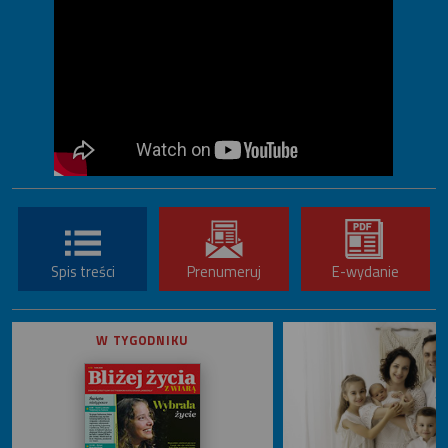
Spis treści
Prenumeruj
E-wydanie
W TYGODNIKU