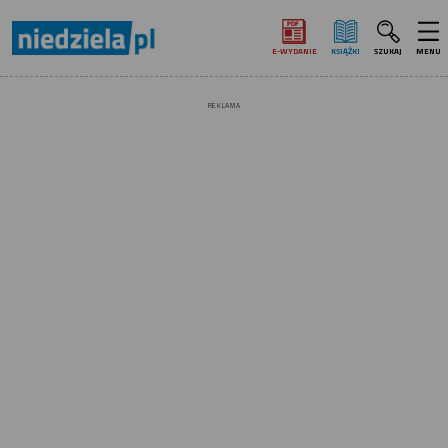
E‑WYDANIE
KSIĄŻKI
SZUKAJ
MENU
REKLAMA