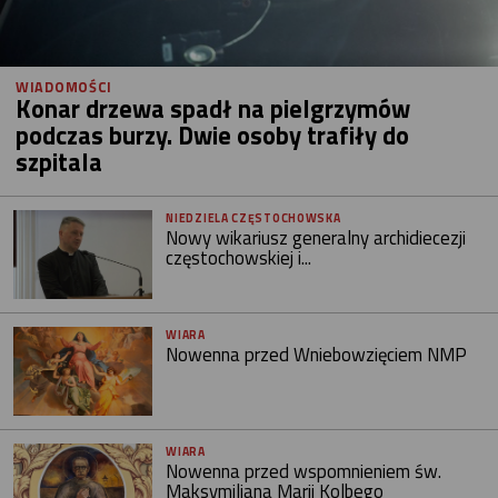
WIADOMOŚCI
Konar drzewa spadł na pielgrzymów
podczas burzy. Dwie osoby trafiły do
szpitala
NIEDZIELA CZĘSTOCHOWSKA
Nowy wikariusz generalny archidiecezji
częstochowskiej i...
WIARA
Nowenna przed Wniebowzięciem NMP
WIARA
Nowenna przed wspomnieniem św.
Maksymiliana Marii Kolbego