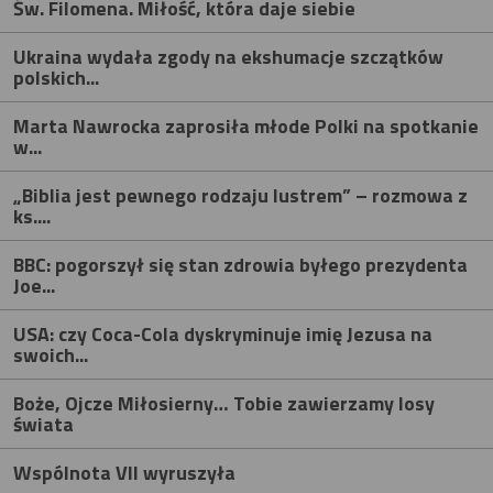
Św. Filomena. Miłość, która daje siebie
Ukraina wydała zgody na ekshumacje szczątków
polskich...
Marta Nawrocka zaprosiła młode Polki na spotkanie
w...
„Biblia jest pewnego rodzaju lustrem” – rozmowa z
ks....
BBC: pogorszył się stan zdrowia byłego prezydenta
Joe...
USA: czy Coca-Cola dyskryminuje imię Jezusa na
swoich...
Boże, Ojcze Miłosierny… Tobie zawierzamy losy
świata
Wspólnota VII wyruszyła