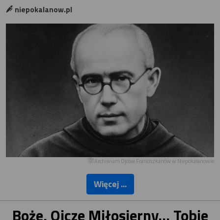
niepokalanow.pl
Archiwum Ojców Franciszkanów w Niepokalanowie
Więcej ...
Boże, Ojcze Miłosierny… Tobie