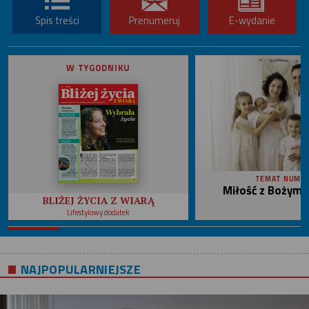
Spis treści
Prenumeruj
E-wydanie
W TYGODNIKU
TEMAT NUME
Miłość z Bożym 
BLIŻEJ ŻYCIA Z WIARĄ
Lifestylowy dodatek
NAJPOPULARNIEJSZE