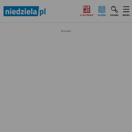
E‑WYDANIE
KSIĄŻKI
SZUKAJ
MENU
REKLAMA