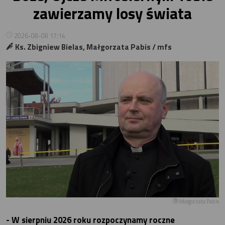
zawierzamy losy świata
2026-08-08 17:14
Ks. Zbigniew Bielas, Małgorzata Pabis / mfs
Małgorzata Pabis
- W sierpniu 2026 roku rozpoczynamy roczne