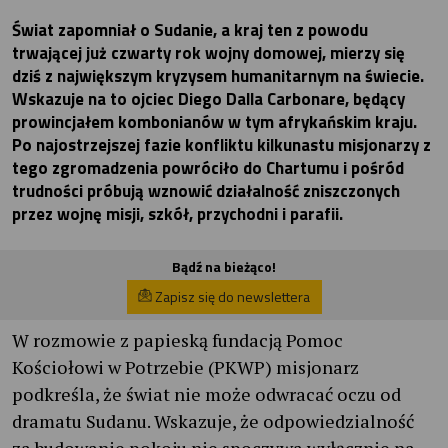
Świat zapomniał o Sudanie, a kraj ten z powodu
trwającej już czwarty rok wojny domowej, mierzy się
dziś z największym kryzysem humanitarnym na świecie.
Wskazuje na to ojciec Diego Dalla Carbonare, będący
prowincjałem kombonianów w tym afrykańskim kraju.
Po najostrzejszej fazie konfliktu kilkunastu misjonarzy z
tego zgromadzenia powróciło do Chartumu i pośród
trudności próbują wznowić działalność zniszczonych
przez wojnę misji, szkół, przychodni i parafii.
Bądź na bieżąco!
Zapisz się do newslettera
W rozmowie z papieską fundacją Pomoc
Kościołowi w Potrzebie (PKWP) misjonarz
podkreśla, że świat nie może odwracać oczu od
dramatu Sudanu. Wskazuje, że odpowiedzialność
za budowanie pokoju nie spoczywa wyłącznie na