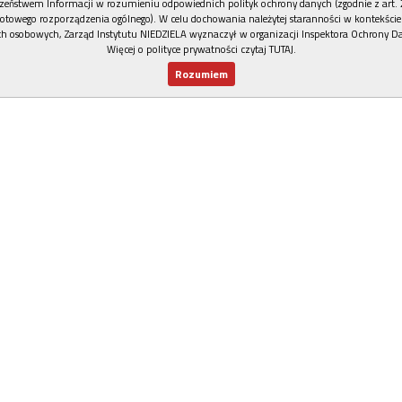
zeństwem Informacji w rozumieniu odpowiednich polityk ochrony danych (zgodnie z art. 2
otowego rozporządzenia ogólnego). W celu dochowania należytej staranności w kontekście
h osobowych, Zarząd Instytutu NIEDZIELA wyznaczył w organizacji Inspektora Ochrony D
Więcej o polityce prywatności czytaj TUTAJ
.
Rozumiem
Nowy numer
Dla Ciebie
Najnowsze
Wspieram