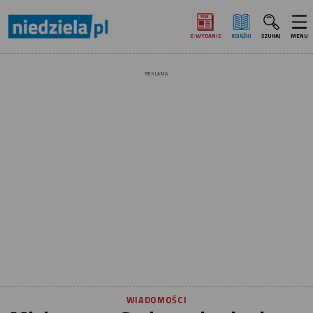
E‑WYDANIE
KSIĄŻKI
SZUKAJ
MENU
REKLAMA
WIADOMOŚCI