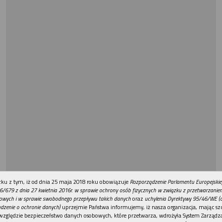
REKLAMA
ku z tym, iż od dnia 25 maja 2018 roku obowiązuje
Rozporządzenie Parlamentu Europejskie
6/679 z dnia 27 kwietnia 2016r. w sprawie ochrony osób fizycznych w związku z przetwarzani
owych i w sprawie swobodnego przepływu takich danych
oraz
uchylenia Dyrektywy 95/46/WE (
dzenie o ochronie danych)
uprzejmie Państwa informujemy, iż nasza organizacja, mając szc
względzie bezpieczeństwo danych osobowych, które przetwarza, wdrożyła System Zarządz