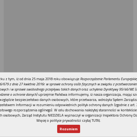
REKLAMA
ku z tym, iż od dnia 25 maja 2018 roku obowiązuje
Rozporządzenie Parlamentu Europejskie
6/679 z dnia 27 kwietnia 2016r. w sprawie ochrony osób fizycznych w związku z przetwarzani
owych i w sprawie swobodnego przepływu takich danych
oraz
uchylenia Dyrektywy 95/46/WE (
dzenie o ochronie danych)
uprzejmie Państwa informujemy, iż nasza organizacja, mając szc
względzie bezpieczeństwo danych osobowych, które przetwarza, wdrożyła System Zarządz
zeństwem Informacji w rozumieniu odpowiednich polityk ochrony danych (zgodnie z art. 2
otowego rozporządzenia ogólnego). W celu dochowania należytej staranności w kontekście
h osobowych, Zarząd Instytutu NIEDZIELA wyznaczył w organizacji Inspektora Ochrony D
Więcej o polityce prywatności czytaj TUTAJ
.
Rozumiem
Nowy numer
Dla Ciebie
Najnowsze
Wspieram