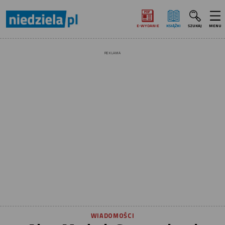
E‑WYDANIE
KSIĄŻKI
SZUKAJ
MENU
REKLAMA
WIADOMOŚCI