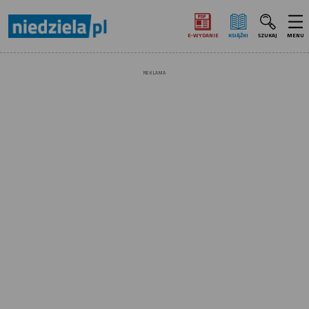
E‑WYDANIE
KSIĄŻKI
SZUKAJ
MENU
REKLAMA