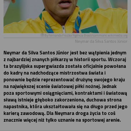
By Fernando Frazão/Agência Brasil/commons.wikimedia.org
Neymar da Silva Santos Júnior
Neymar da Silva Santos Júnior jest bez wątpienia jednym
z najbardziej znanych piłkarzy w historii sportu. Wczoraj
ta brazylijska supergwiazda została oficjalnie powołana
do kadry na nadchodzące mistrzostwa świata i
ponownie będzie reprezentować drużynę swojego kraju
na największej scenie światowej piłki nożnej. Jednak
poza sportowymi osiągnięciami, kontraktami i światową
sławą istnieje głęboko zakorzeniona, duchowa strona
napastnika, która ukształtowała się na długo przed jego
karierą zawodową. Dla Neymara droga życia to coś
znacznie więcej niż tylko uznanie na sportowej arenie.