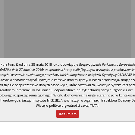
REKLAMA
ku z tym, iż od dnia 25 maja 2018 roku obowiązuje
Rozporządzenie Parlamentu Europejskie
6/679 z dnia 27 kwietnia 2016r. w sprawie ochrony osób fizycznych w związku z przetwarzani
owych i w sprawie swobodnego przepływu takich danych
oraz
uchylenia Dyrektywy 95/46/WE (
dzenie o ochronie danych)
uprzejmie Państwa informujemy, iż nasza organizacja, mając szc
względzie bezpieczeństwo danych osobowych, które przetwarza, wdrożyła System Zarządz
zeństwem Informacji w rozumieniu odpowiednich polityk ochrony danych (zgodnie z art. 2
otowego rozporządzenia ogólnego). W celu dochowania należytej staranności w kontekście
h osobowych, Zarząd Instytutu NIEDZIELA wyznaczył w organizacji Inspektora Ochrony D
Więcej o polityce prywatności czytaj TUTAJ
.
Rozumiem
Nowy numer
Dla Ciebie
Najnowsze
Wspieram