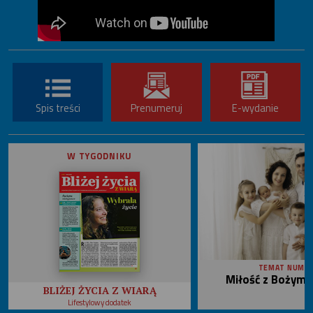
Spis treści
Prenumeruj
E-wydanie
W TYGODNIKU
TEMAT NUME
Miłość z Bożym 
BLIŻEJ ŻYCIA Z WIARĄ
Lifestylowy dodatek