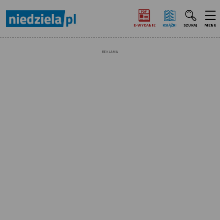
E‑WYDANIE
KSIĄŻKI
SZUKAJ
MENU
REKLAMA