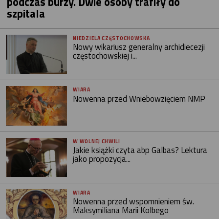
podczas burzy. Dwie osoby trafiły do
szpitala
NIEDZIELA CZĘSTOCHOWSKA
Nowy wikariusz generalny archidiecezji
częstochowskiej i...
WIARA
Nowenna przed Wniebowzięciem NMP
W WOLNEJ CHWILI
Jakie książki czyta abp Galbas? Lektura
jako propozycja...
WIARA
Nowenna przed wspomnieniem św.
Maksymiliana Marii Kolbego