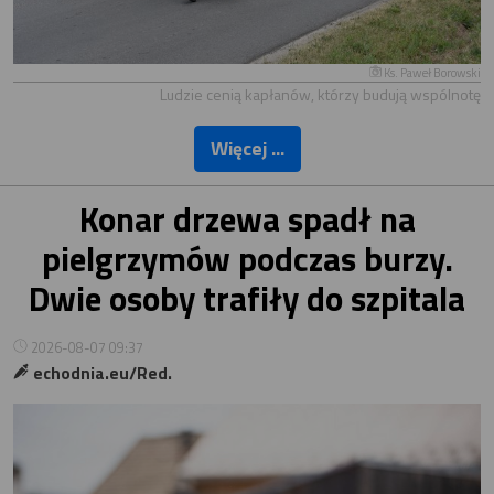
Ks. Paweł Borowski
Ludzie cenią kapłanów, którzy budują wspólnotę
Więcej ...
Konar drzewa spadł na
pielgrzymów podczas burzy.
Dwie osoby trafiły do szpitala
2026-08-07 09:37
echodnia.eu/Red.