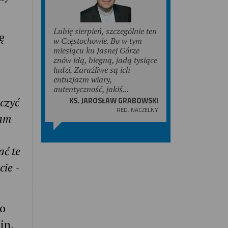
Lubię sierpień, szczególnie ten
ę
w Częstochowie. Bo w tym
miesiącu ku Jasnej Górze
znów idą, biegną, jadą tysiące
ludzi. Zaraźliwe są ich
entuzjazm wiary,
autentyczność, jakiś...
KS. JAROSŁAW GRABOWSKI
lczyć
RED. NACZELNY
kam
ać te
cie
-
to
in,