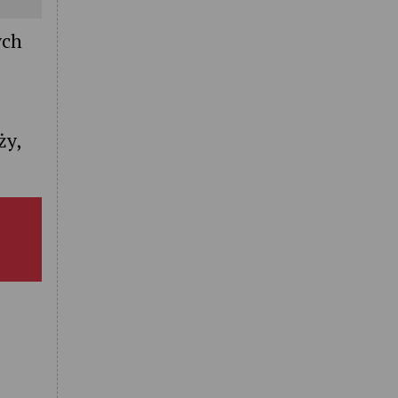
ych
ży,