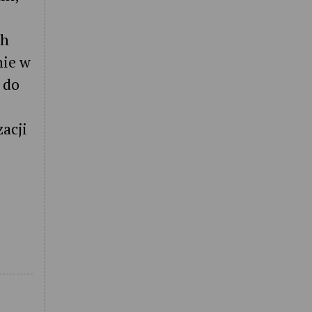
ch
nie w
 do
acji