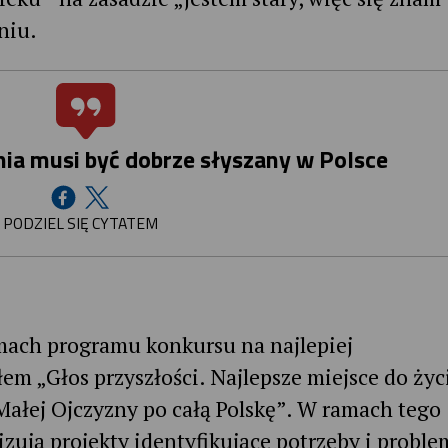
niu.
ia musi być dobrze słyszany w Polsce
PODZIEL SIĘ CYTATEM
mach programu konkursu na najlepiej
em „Głos przyszłości. Najlepsze miejsce do życ
Małej Ojczyzny po całą Polskę”. W ramach tego
ują projekty identyfikujące potrzeby i proble