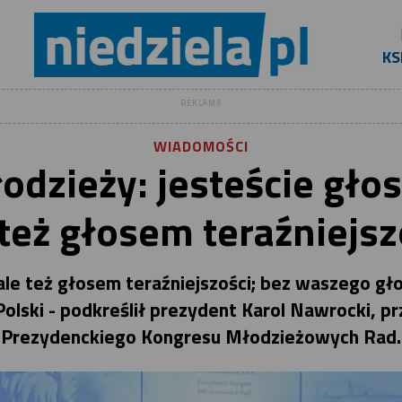
KS
REKLAMA
WIADOMOŚCI
dzieży: jesteście gło
 też głosem teraźniejsz
ale też głosem teraźniejszości; bez waszego gł
Polski - podkreślił prezydent Karol Nawrocki, 
Prezydenckiego Kongresu Młodzieżowych Rad.