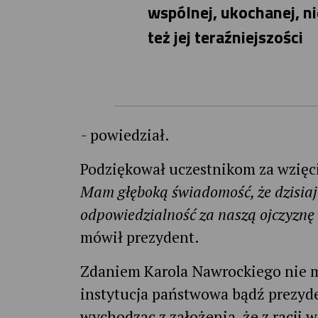
wspólnej, ukochanej, nie
też jej teraźniejszości
- powiedział.
Podziękował uczestnikom za wzięci
Mam głęboką świadomość, że dzisiaj n
odpowiedzialność za naszą ojczyznę
mówił prezydent.
Zdaniem Karola Nawrockiego nie mo
instytucja państwowa bądź prezyd
wychodząc z założenia, że z racji w