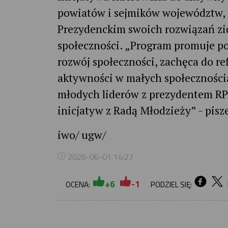
powiatów i sejmików województw, k
Prezydenckim swoich rozwiązań zi
społeczności. „Program promuje p
rozwój społeczności, zachęca do ref
aktywności w małych społecznościa
młodych liderów z prezydentem RP o
inicjatyw z Radą Młodzieży” - pisz
iwo/ ugw/
2026-06-01 14:27
+6
-1
OCENA:
PODZIEL SIĘ: