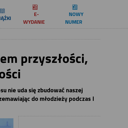
E-
NOWY
IĄŻKI
WYDANIE
NUMER
sem przyszłości,
ości
osu nie uda się zbudować naszej
przemawiając do młodzieży podczas I