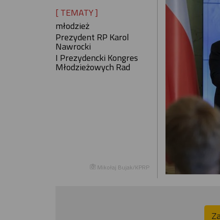
[ TEMATY ]
młodzież
Prezydent RP Karol
Nawrocki
I Prezydencki Kongres
Młodzieżowych Rad
Mikołaj Bujak/KPRP
Za