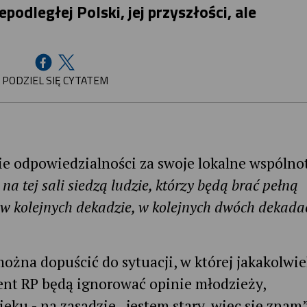
podległej Polski, jej przyszłości, ale
PODZIEL SIĘ CYTATEM
e odpowiedzialności za swoje lokalne wspólnot
a tej sali siedzą ludzie, którzy będą brać pełną
 w kolejnych dekadzie, w kolejnych dwóch dekada
żna dopuścić do sytuacji, w której jakakolwi
ent RP będą ignorować opinie młodzieży,
ieku - na zasadzie „jestem stary, więc się znam”