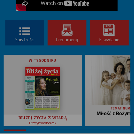
Spis treści
Prenumeruj
E-wydanie
W TYGODNIKU
TEMAT NUME
Miłość z Bożym 
BLIŻEJ ŻYCIA Z WIARĄ
Lifestylowy dodatek