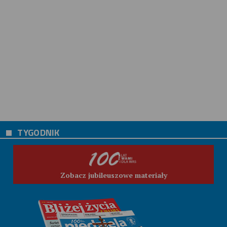
TYGODNIK
Zobacz jubileuszowe materiały