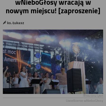
wNieboGłosy wracają w
nowym miejscu! [zaproszenie]
ks. Łukasz
Marzena Cyfert
Uwielbienie wNieboGłosy