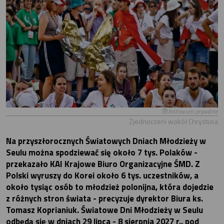
Archiwum prywatne
Zjednoczeni wokół Chrystusa
Na przyszłorocznych Światowych Dniach Młodzieży w
Seulu można spodziewać się około 7 tys. Polaków -
przekazało KAI Krajowe Biuro Organizacyjne ŚMD. Z
Polski wyruszy do Korei około 6 tys. uczestników, a
około tysiąc osób to młodzież polonijna, która dojedzie
z różnych stron świata - precyzuje dyrektor Biura ks.
Tomasz Koprianiuk. Światowe Dni Młodzieży w Seulu
odbędą się w dniach 29 lipca - 8 sierpnia 2027 r., pod