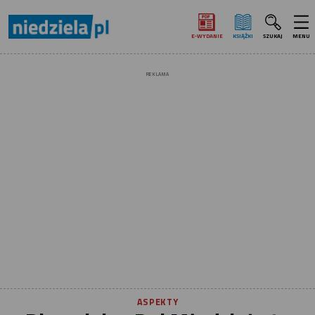
E‑WYDANIE
KSIĄŻKI
SZUKAJ
MENU
REKLAMA
ASPEKTY