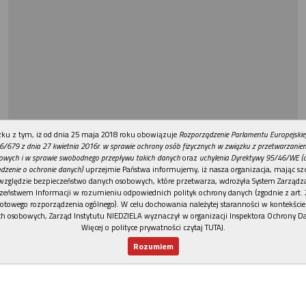
REKLAMA
ku z tym, iż od dnia 25 maja 2018 roku obowiązuje
Rozporządzenie Parlamentu Europejskie
6/679 z dnia 27 kwietnia 2016r. w sprawie ochrony osób fizycznych w związku z przetwarzani
owych i w sprawie swobodnego przepływu takich danych
oraz
uchylenia Dyrektywy 95/46/WE (
dzenie o ochronie danych)
uprzejmie Państwa informujemy, iż nasza organizacja, mając szc
względzie bezpieczeństwo danych osobowych, które przetwarza, wdrożyła System Zarządz
zeństwem Informacji w rozumieniu odpowiednich polityk ochrony danych (zgodnie z art. 2
otowego rozporządzenia ogólnego). W celu dochowania należytej staranności w kontekście
h osobowych, Zarząd Instytutu NIEDZIELA wyznaczył w organizacji Inspektora Ochrony D
Więcej o polityce prywatności czytaj TUTAJ
.
Rozumiem
Nowy numer
Dla Ciebie
Najnowsze
Wspieram