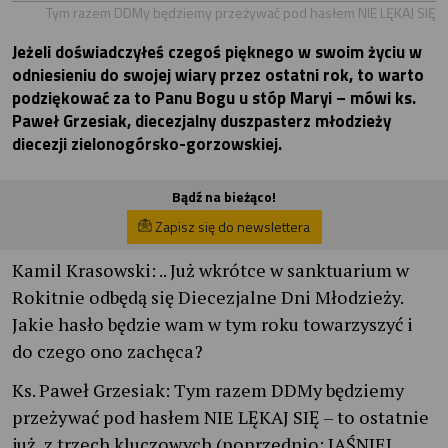
Tym razem DDMy będziemy przeżywać pod hasłem NIE LĘKAJ SIĘ
Jeżeli doświadczyłeś czegoś pięknego w swoim życiu w
odniesieniu do swojej wiary przez ostatni rok, to warto
podziękować za to Panu Bogu u stóp Maryi – mówi ks.
Paweł Grzesiak, diecezjalny duszpasterz młodzieży
diecezji zielonogórsko-gorzowskiej.
Bądź na bieżąco!
Zapisz się do newslettera
Kamil Krasowski: .. Już wkrótce w sanktuarium w
Rokitnie odbędą się Diecezjalne Dni Młodzieży.
Jakie hasło będzie wam w tym roku towarzyszyć i
do czego ono zachęca?
Ks. Paweł Grzesiak: Tym razem DDMy będziemy
przeżywać pod hasłem NIE LĘKAJ SIĘ – to ostatnie
już, z trzech kluczowych (poprzednio: JAŚNIEJ,