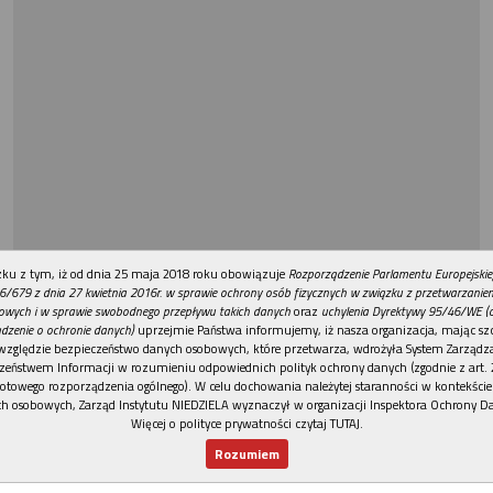
REKLAMA
ku z tym, iż od dnia 25 maja 2018 roku obowiązuje
Rozporządzenie Parlamentu Europejskie
6/679 z dnia 27 kwietnia 2016r. w sprawie ochrony osób fizycznych w związku z przetwarzani
owych i w sprawie swobodnego przepływu takich danych
oraz
uchylenia Dyrektywy 95/46/WE (
dzenie o ochronie danych)
uprzejmie Państwa informujemy, iż nasza organizacja, mając szc
względzie bezpieczeństwo danych osobowych, które przetwarza, wdrożyła System Zarządz
zeństwem Informacji w rozumieniu odpowiednich polityk ochrony danych (zgodnie z art. 2
otowego rozporządzenia ogólnego). W celu dochowania należytej staranności w kontekście
h osobowych, Zarząd Instytutu NIEDZIELA wyznaczył w organizacji Inspektora Ochrony D
Więcej o polityce prywatności czytaj TUTAJ
.
Rozumiem
Nowy numer
Dla Ciebie
Najnowsze
Wspieram