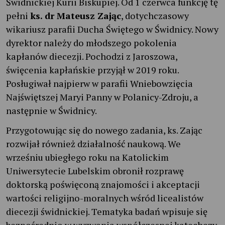
Świdnickiej Kurii Biskupiej. Od 1 czerwca funkcję tę
pełni
ks. dr Mateusz Zając
, dotychczasowy
wikariusz parafii Ducha Świętego w Świdnicy. Nowy
dyrektor należy do młodszego pokolenia
kapłanów diecezji. Pochodzi z Jaroszowa,
święcenia kapłańskie przyjął w 2019 roku.
Posługiwał najpierw w parafii Wniebowzięcia
Najświętszej Maryi Panny w Polanicy-Zdroju, a
następnie w Świdnicy.
Przygotowując się do nowego zadania, ks. Zając
rozwijał również działalność naukową. We
wrześniu ubiegłego roku na Katolickim
Uniwersytecie Lubelskim obronił rozprawę
doktorską poświęconą znajomości i akceptacji
wartości religijno-moralnych wśród licealistów
diecezji świdnickiej. Tematyka badań wpisuje się
bezpośrednio w wyzwania współczesnej katechezy