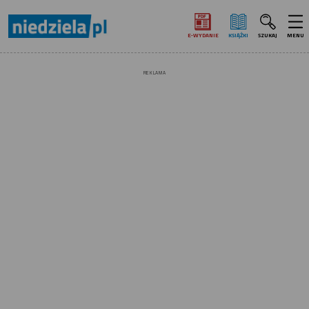
E‑WYDANIE
KSIĄŻKI
SZUKAJ
MENU
REKLAMA