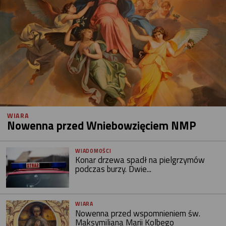
WIARA
Nowenna przed Wniebowzięciem NMP
WIADOMOŚCI
Konar drzewa spadł na pielgrzymów
podczas burzy. Dwie...
WIARA
Nowenna przed wspomnieniem św.
Maksymiliana Marii Kolbego