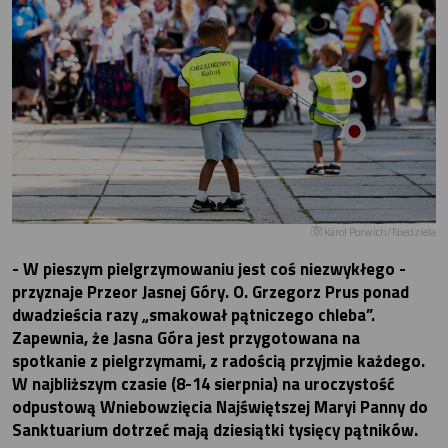
Karol Porwich/Niedziela
- W pieszym pielgrzymowaniu jest coś niezwykłego -
przyznaje Przeor Jasnej Góry. O. Grzegorz Prus ponad
dwadzieścia razy „smakował pątniczego chleba”.
Zapewnia, że Jasna Góra jest przygotowana na
spotkanie z pielgrzymami, z radością przyjmie każdego.
W najbliższym czasie (8-14 sierpnia) na uroczystość
odpustową Wniebowzięcia Najświętszej Maryi Panny do
Sanktuarium dotrzeć mają dziesiątki tysięcy pątników.