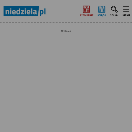
E‑WYDANIE
KSIĄŻKI
SZUKAJ
MENU
REKLAMA