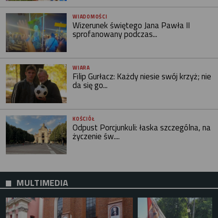
WIADOMOŚCI
Wizerunek świętego Jana Pawła II
sprofanowany podczas...
WIARA
Filip Gurłacz: Każdy niesie swój krzyż; nie
da się go...
KOŚCIÓŁ
Odpust Porcjunkuli: łaska szczególna, na
życzenie św....
MULTIMEDIA