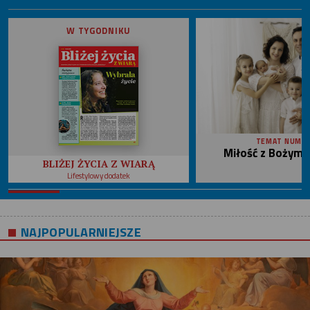
W TYGODNIKU
TEMAT NUME
Miłość z Bożym 
BLIŻEJ ŻYCIA Z WIARĄ
Lifestylowy dodatek
NAJPOPULARNIEJSZE