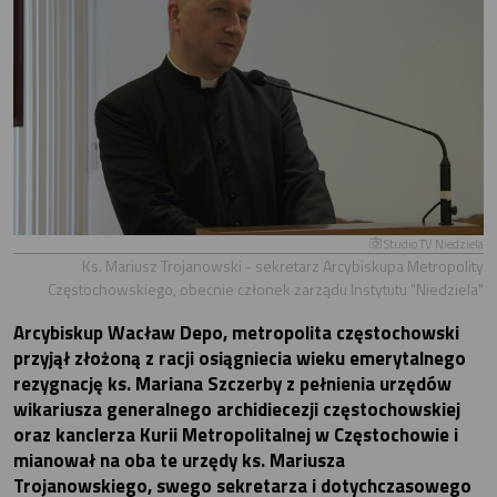
Studio TV Niedziela
Ks. Mariusz Trojanowski - sekretarz Arcybiskupa Metropolity
Częstochowskiego, obecnie członek zarządu Instytutu "Niedziela"
Arcybiskup Wacław Depo, metropolita częstochowski
przyjął złożoną z racji osiągniecia wieku emerytalnego
rezygnację ks. Mariana Szczerby z pełnienia urzędów
wikariusza generalnego archidiecezji częstochowskiej
oraz kanclerza Kurii Metropolitalnej w Częstochowie i
mianował na oba te urzędy ks. Mariusza
Trojanowskiego, swego sekretarza i dotychczasowego