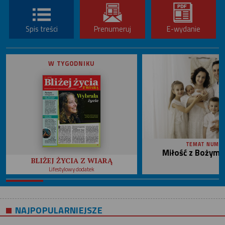
Spis treści
Prenumeruj
E-wydanie
W TYGODNIKU
TEMAT NUME
Miłość z Bożym 
BLIŻEJ ŻYCIA Z WIARĄ
Lifestylowy dodatek
NAJPOPULARNIEJSZE