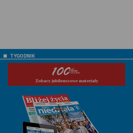
TYGODNIK
Zobacz jubileuszowe materiały