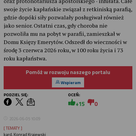
oraz protonotariusza apostolskiego - infułata. Całe
swoje życie kapłańskie związał z retkiniską parafią,
gdzie dopóki siły pozwalały posługiwał również
jako senior. Ostatni czas, gdy choroba nie
pozwoliła mu na pobyt w parafii, zamieszkał w
Domu Księzy Emerytów. Odszedł do wieczności w
środę 3 czerwca 2026 roku, w 100 roku życia i 73
roku kapłaństwa.
Pomóż w rozwoju naszego portalu
Wspieram
PODZIEL SIĘ:
OCEŃ:
+15
0
2026-06-05 10:09
[ TEMATY ]
kard. Konrad Krajewski