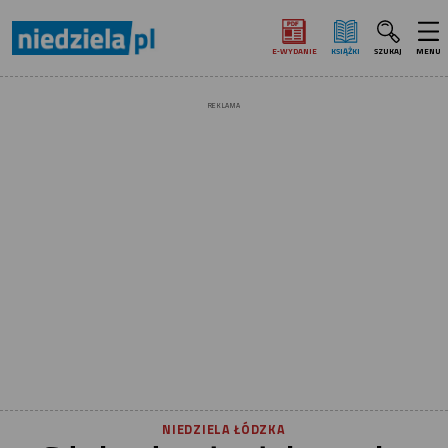
E‑WYDANIE
KSIĄŻKI
SZUKAJ
MENU
REKLAMA
NIEDZIELA ŁÓDZKA