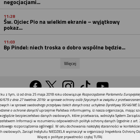
negocjacjami...
11:28
Św. Ojciec Pio na wielkim ekranie – wyjątkowy
pokaz...
11:03
Bp Pindel: niech troska o dobro wspólne będzie...
Więcej
REKLAMA
ku z tym, iż od dnia 25 maja 2018 roku obowiązuje
Rozporządzenie Parlamentu Europejskie
Wersja na komputer
6/679 z dnia 27 kwietnia 2016r. w sprawie ochrony osób fizycznych w związku z przetwarzani
owych i w sprawie swobodnego przepływu takich danych
oraz
uchylenia Dyrektywy 95/46/WE (
dzenie o ochronie danych)
uprzejmie Państwa informujemy, iż nasza organizacja, mając szc
względzie bezpieczeństwo danych osobowych, które przetwarza, wdrożyła System Zarządz
Działy
Tematy
Kontakt
Reklama
Patronaty
zeństwem Informacji w rozumieniu odpowiednich polityk ochrony danych (zgodnie z art. 2
otowego rozporządzenia ogólnego). W celu dochowania należytej staranności w kontekście
Polityka prywatności
h osobowych, Zarząd Instytutu NIEDZIELA wyznaczył w organizacji Inspektora Ochrony D
Więcej o polityce prywatności czytaj TUTAJ
.