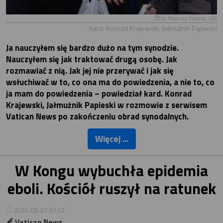
ks. Mariusz Krawiec, SSP
Kard. Konrad Krajewski, Jałmużnik Papieski
Ja nauczyłem się bardzo dużo na tym synodzie.
Nauczyłem się jak traktować drugą osobę. Jak
rozmawiać z nią. Jak jej nie przerywać i jak się
wsłuchiwać w to, co ona ma do powiedzenia, a nie to, co
ja mam do powiedzenia – powiedział kard. Konrad
Krajewski, Jałmużnik Papieski w rozmowie z serwisem
Vatican News po zakończeniu obrad synodalnych.
Więcej ...
W Kongu wybuchła epidemia
eboli. Kościół ruszył na ratunek
2026-08-07 07:52
Vatican News