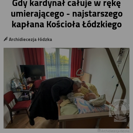
Gdy kardynał całuje w rękę
umierającego - najstarszego
kapłana Kościoła Łódzkiego
Archidiecezja łódzka
Archidiecezja łódzka