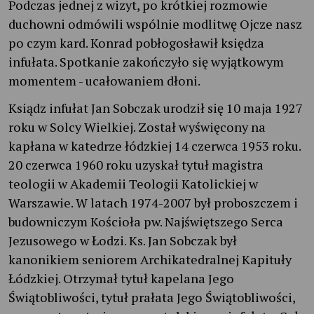
Podczas jednej z wizyt, po krótkiej rozmowie
duchowni odmówili wspólnie modlitwę Ojcze nasz
po czym kard. Konrad pobłogosławił księdza
infułata. Spotkanie zakończyło się wyjątkowym
momentem - ucałowaniem dłoni.
Ksiądz infułat Jan Sobczak urodził się 10 maja 1927
roku w Solcy Wielkiej. Został wyświęcony na
kapłana w katedrze łódzkiej 14 czerwca 1953 roku.
20 czerwca 1960 roku uzyskał tytuł magistra
teologii w Akademii Teologii Katolickiej w
Warszawie. W latach 1974-2007 był proboszczem i
budowniczym Kościoła pw. Najświętszego Serca
Jezusowego w Łodzi. Ks. Jan Sobczak był
kanonikiem seniorem Archikatedralnej Kapituły
Łódzkiej. Otrzymał tytuł kapelana Jego
Świątobliwości, tytuł prałata Jego Świątobliwości,