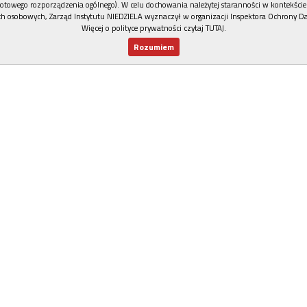
otowego rozporządzenia ogólnego). W celu dochowania należytej staranności w kontekście
h osobowych, Zarząd Instytutu NIEDZIELA wyznaczył w organizacji Inspektora Ochrony D
Więcej o polityce prywatności czytaj TUTAJ
.
Rozumiem
Nowy numer
Dla Ciebie
Najnowsze
Wspieram