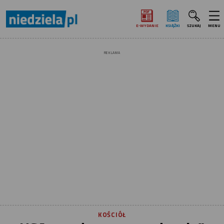
E‑WYDANIE
KSIĄŻKI
SZUKAJ
MENU
REKLAMA
KOŚCIÓŁ