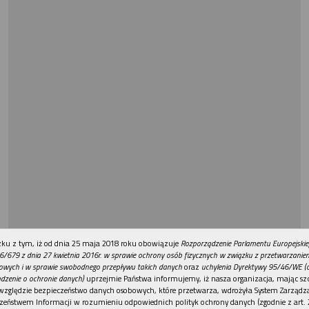
REKLAMA
ku z tym, iż od dnia 25 maja 2018 roku obowiązuje
Rozporządzenie Parlamentu Europejskie
6/679 z dnia 27 kwietnia 2016r. w sprawie ochrony osób fizycznych w związku z przetwarzani
owych i w sprawie swobodnego przepływu takich danych
oraz
uchylenia Dyrektywy 95/46/WE (
dzenie o ochronie danych)
uprzejmie Państwa informujemy, iż nasza organizacja, mając szc
względzie bezpieczeństwo danych osobowych, które przetwarza, wdrożyła System Zarządz
zeństwem Informacji w rozumieniu odpowiednich polityk ochrony danych (zgodnie z art. 2