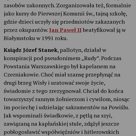
zasobów zakonnych. Zorganizowała też, formalnie
jako kursy do Pierwszej Komunii św., tajną szkołę,
gdzie dzieci uczyły się przedmiotów zakazanych
przez okupantów.
Jan Paweł II
beatyfikował ją w
Białymstoku w 1991 roku.
Ksiądz Józef Stanek
, pallotyn, działał w
konspiracji pod pseudonimem „Rudy”. Podczas
Powstania Warszawskiego był kapelanem na
Czerniakowie. Choć miał szansę przepłynąć na
drugi brzeg Wisły i uratować swoje życie,
świadomie z tego zrezygnował. Chciał do końca
towarzyszyć rannym żołnierzom i cywilom, niosąc
im pociechę i udzielając sakramentów na Powiślu.
Jak wspominali świadkowie, z pętlą na szyi,
zawiązaną na kapłańskiej stule, zdążył jeszcze
pobłogosławić współwięźniów i hitlerowskich