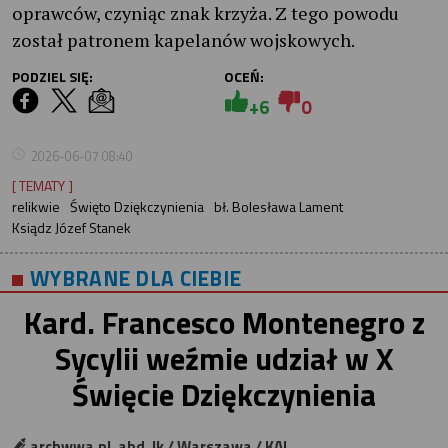
oprawców, czyniąc znak krzyża. Z tego powodu
został patronem kapelanów wojskowych.
PODZIEL SIĘ:
OCEŃ:
+6
0
2026-06-07 08:40
[ TEMATY ]
relikwie
Święto Dziękczynienia
bł. Bolesława Lament
Ksiądz Józef Stanek
WYBRANE DLA CIEBIE
Kard. Francesco Montenegro z
Sycylii weźmie udział w X
Święcie Dziękczynienia
archwwa.pl, abd, lk / Warszawa / KAI