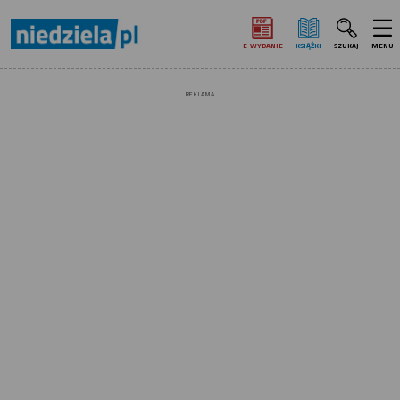
E‑WYDANIE
KSIĄŻKI
SZUKAJ
MENU
REKLAMA