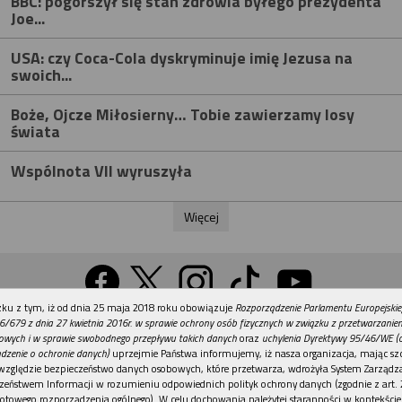
BBC: pogorszył się stan zdrowia byłego prezydenta
Joe...
USA: czy Coca-Cola dyskryminuje imię Jezusa na
swoich...
Boże, Ojcze Miłosierny… Tobie zawierzamy losy
świata
Wspólnota VII wyruszyła
Więcej
REKLAMA
ku z tym, iż od dnia 25 maja 2018 roku obowiązuje
Rozporządzenie Parlamentu Europejskie
Wersja na komputer
6/679 z dnia 27 kwietnia 2016r. w sprawie ochrony osób fizycznych w związku z przetwarzani
owych i w sprawie swobodnego przepływu takich danych
oraz
uchylenia Dyrektywy 95/46/WE (
dzenie o ochronie danych)
uprzejmie Państwa informujemy, iż nasza organizacja, mając szc
względzie bezpieczeństwo danych osobowych, które przetwarza, wdrożyła System Zarządz
Działy
Tematy
Kontakt
Reklama
Patronaty
zeństwem Informacji w rozumieniu odpowiednich polityk ochrony danych (zgodnie z art. 2
otowego rozporządzenia ogólnego). W celu dochowania należytej staranności w kontekście