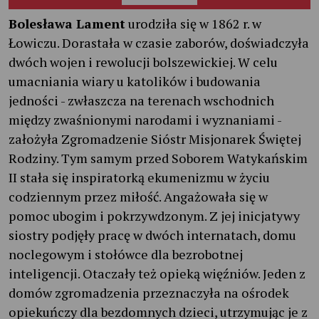
Bolesława Lament
urodziła się w 1862 r. w
Łowiczu. Dorastała w czasie zaborów, doświadczyła
dwóch wojen i rewolucji bolszewickiej. W celu
umacniania wiary u katolików i budowania
jedności - zwłaszcza na terenach wschodnich
między zwaśnionymi narodami i wyznaniami -
założyła Zgromadzenie Sióstr Misjonarek Świętej
Rodziny. Tym samym przed Soborem Watykańskim
II stała się inspiratorką ekumenizmu w życiu
codziennym przez miłość. Angażowała się w
pomoc ubogim i pokrzywdzonym. Z jej inicjatywy
siostry podjęły pracę w dwóch internatach, domu
noclegowym i stołówce dla bezrobotnej
inteligencji. Otaczały też opieką więźniów. Jeden z
domów zgromadzenia przeznaczyła na ośrodek
opiekuńczy dla bezdomnych dzieci, utrzymując je z