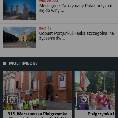
WIADOMOŚCI
Medjugorie: Zatrzymany Polak przyznał
się do winy i...
KOŚCIÓŁ
Odpust Porcjunkuli: łaska szczególna, na
życzenie św....
MULTIMEDIA
315. Warszawska Pielgrzymka
Pielgrzymka Le