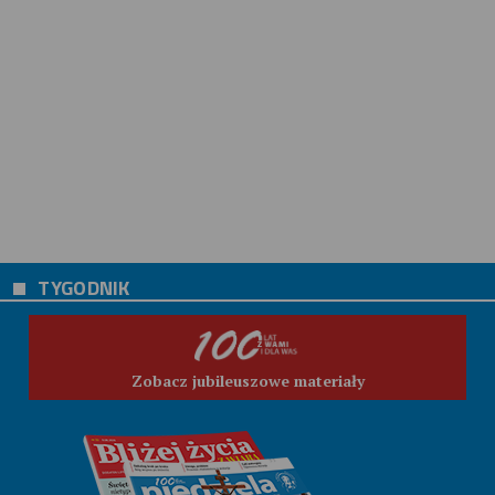
TYGODNIK
Zobacz jubileuszowe materiały