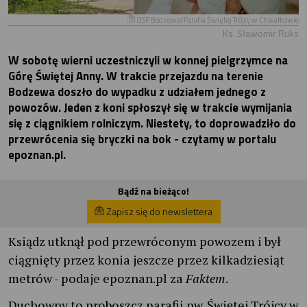
OSP Bodzewo/Parafia Świętej Trójcy w Chwałkowie
Ks. Sławomir Ruks
W sobotę wierni uczestniczyli w konnej pielgrzymce na
Górę Świętej Anny. W trakcie przejazdu na terenie
Bodzewa doszło do wypadku z udziałem jednego z
powozów. Jeden z koni spłoszył się w trakcie wymijania
się z ciągnikiem rolniczym. Niestety, to doprowadziło do
przewrócenia się bryczki na bok - czytamy w portalu
epoznan.pl.
Bądź na bieżąco!
Zapisz się do newslettera
Ksiądz utknął pod przewróconym powozem i był
ciągnięty przez konia jeszcze przez kilkadziesiąt
metrów - podaje epoznan.pl za
Faktem
.
Duchowny to proboszcz parafii pw. Świętej Trójcy w