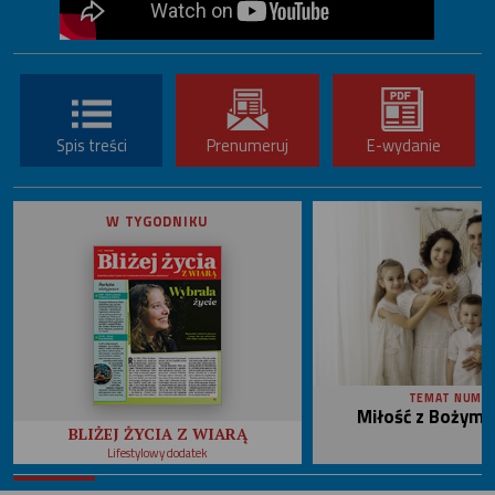
Spis treści
Prenumeruj
E-wydanie
W TYGODNIKU
TEMAT NUME
Miłość z Bożym 
BLIŻEJ ŻYCIA Z WIARĄ
Lifestylowy dodatek