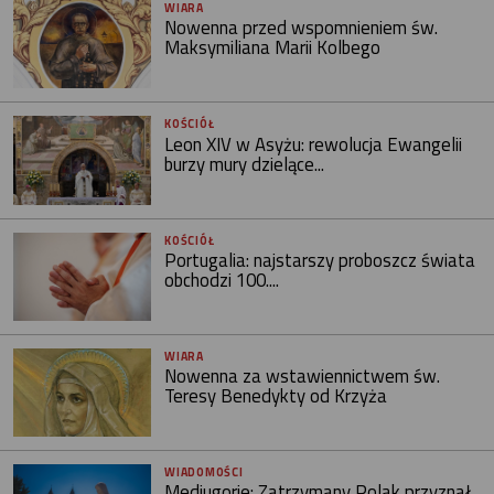
WIARA
Nowenna przed wspomnieniem św.
Maksymiliana Marii Kolbego
KOŚCIÓŁ
Leon XIV w Asyżu: rewolucja Ewangelii
burzy mury dzielące...
KOŚCIÓŁ
Portugalia: najstarszy proboszcz świata
obchodzi 100....
WIARA
Nowenna za wstawiennictwem św.
Teresy Benedykty od Krzyża
WIADOMOŚCI
Medjugorie: Zatrzymany Polak przyznał