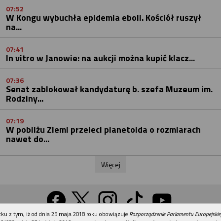
07:52
W Kongu wybuchła epidemia eboli. Kościół ruszył
na...
07:41
In vitro w Janowie: na aukcji można kupić klacz...
07:36
Senat zablokował kandydaturę b. szefa Muzeum im.
Rodziny...
07:19
W pobliżu Ziemi przeleci planetoida o rozmiarach
nawet do...
Więcej
REKLAMA
ku z tym, iż od dnia 25 maja 2018 roku obowiązuje
Rozporządzenie Parlamentu Europejskie
Wersja na komputer