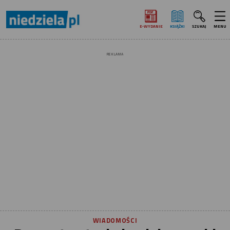
E‑WYDANIE
KSIĄŻKI
SZUKAJ
MENU
REKLAMA
WIADOMOŚCI