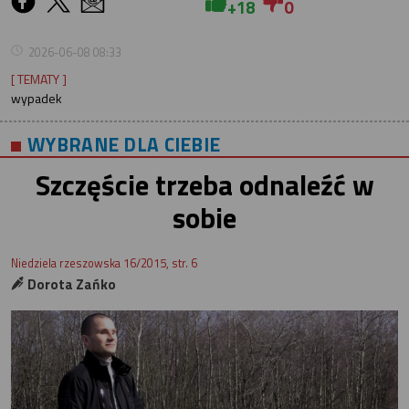
+18
0
2026-06-08 08:33
[ TEMATY ]
wypadek
WYBRANE DLA CIEBIE
Szczęście trzeba odnaleźć w
sobie
Niedziela rzeszowska 16/2015, str. 6
Dorota Zańko