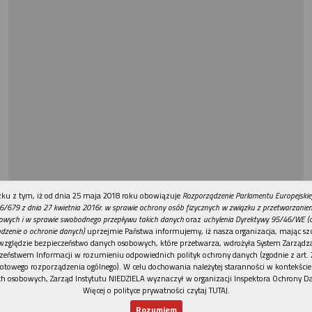
REKLAMA
ku z tym, iż od dnia 25 maja 2018 roku obowiązuje
Rozporządzenie Parlamentu Europejskie
6/679 z dnia 27 kwietnia 2016r. w sprawie ochrony osób fizycznych w związku z przetwarzani
owych i w sprawie swobodnego przepływu takich danych
oraz
uchylenia Dyrektywy 95/46/WE (
dzenie o ochronie danych)
uprzejmie Państwa informujemy, iż nasza organizacja, mając szc
względzie bezpieczeństwo danych osobowych, które przetwarza, wdrożyła System Zarządz
zeństwem Informacji w rozumieniu odpowiednich polityk ochrony danych (zgodnie z art. 2
otowego rozporządzenia ogólnego). W celu dochowania należytej staranności w kontekście
h osobowych, Zarząd Instytutu NIEDZIELA wyznaczył w organizacji Inspektora Ochrony D
Więcej o polityce prywatności czytaj TUTAJ
.
Rozumiem