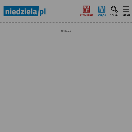
E‑WYDANIE
KSIĄŻKI
SZUKAJ
MENU
REKLAMA