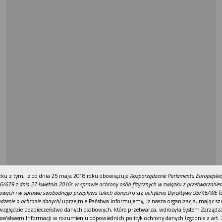
REKLAMA
ku z tym, iż od dnia 25 maja 2018 roku obowiązuje
Rozporządzenie Parlamentu Europejskie
6/679 z dnia 27 kwietnia 2016r. w sprawie ochrony osób fizycznych w związku z przetwarzani
owych i w sprawie swobodnego przepływu takich danych
oraz
uchylenia Dyrektywy 95/46/WE (
dzenie o ochronie danych)
uprzejmie Państwa informujemy, iż nasza organizacja, mając szc
względzie bezpieczeństwo danych osobowych, które przetwarza, wdrożyła System Zarządz
zeństwem Informacji w rozumieniu odpowiednich polityk ochrony danych (zgodnie z art. 2