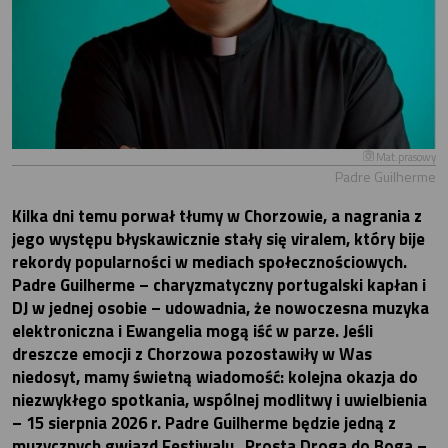
Mat.prasowy
Padre Guilherme
Kilka dni temu porwał tłumy w Chorzowie, a nagrania z
jego występu błyskawicznie stały się viralem, który bije
rekordy popularności w mediach społecznościowych.
Padre Guilherme – charyzmatyczny portugalski kapłan i
DJ w jednej osobie – udowadnia, że nowoczesna muzyka
elektroniczna i Ewangelia mogą iść w parze. Jeśli
dreszcze emocji z Chorzowa pozostawiły w Was
niedosyt, mamy świetną wiadomość: kolejna okazja do
niezwykłego spotkania, wspólnej modlitwy i uwielbienia
– 15 sierpnia 2026 r. Padre Guilherme będzie jedną z
muzycznych gwiazd Festiwalu „Prosta Droga do Boga –