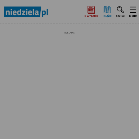
E‑WYDANIE
KSIĄŻKI
SZUKAJ
MENU
REKLAMA