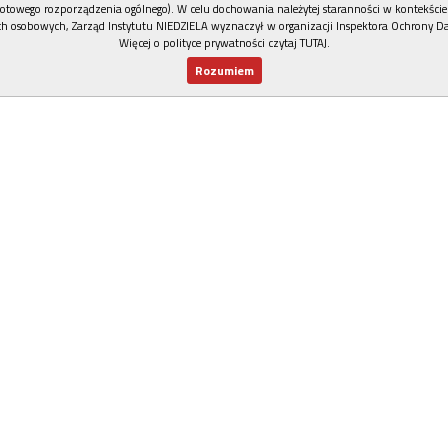
otowego rozporządzenia ogólnego). W celu dochowania należytej staranności w kontekście
h osobowych, Zarząd Instytutu NIEDZIELA wyznaczył w organizacji Inspektora Ochrony D
Więcej o polityce prywatności czytaj TUTAJ
.
Rozumiem
Nowy numer
Dla Ciebie
Najnowsze
Wspieram